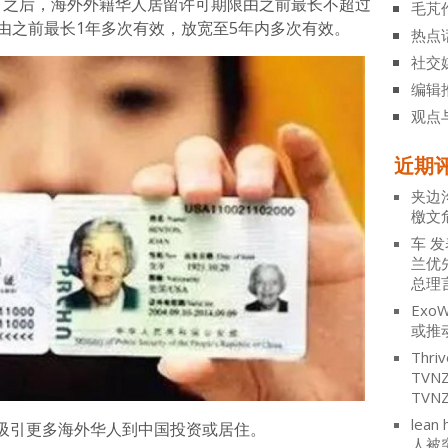
可之后，海外外籍华人居留许可期限由之前最长不超过
毛芃
由之前最长1年多次有效，放宽至5年内多次有效。
热点
社交
编辑
观点
近期
夹边
檄文
车
发
兰优
总理
ExoW
或推
Thriv
TV
TVN
lean 
吸引更多海外华人到中国投资或居住。
人被