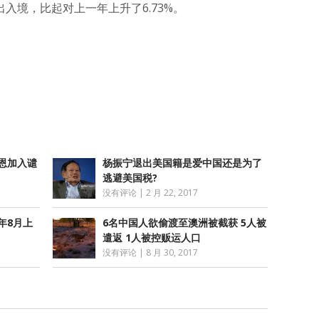
出入境，比起对上一年上升了6.73%。
atsApp
分
享
恩加入谴
杨振宁退出美国籍是爱中国还是为了
逃避美国税?
没有评论
|
2 月 22, 2017
年8月上
6名中国人欲偷渡至澳洲被截获 5人被
遣返 1人被控贩运人口
没有评论
|
8 月 30, 2017