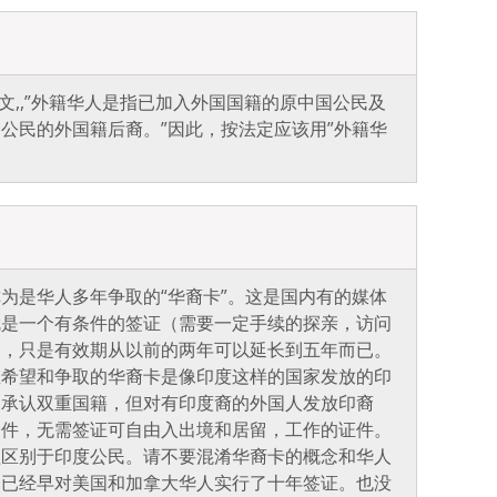
号文,,”外籍华人是指已加入外国国籍的原中国公民及
公民的外国籍后裔。”因此，按法定应该用”外籍华
为是华人多年争取的“华裔卡”。这是国内有的媒体
就是一个有条件的签证（需要一定手续的探亲，访问
），只是有效期从以前的两年可以延长到五年而已。
直希望和争取的华裔卡是像印度这样的国家发放的印
不承认双重国籍，但对有印度裔的外国人发放印裔
条件，无需签证可自由入出境和居留，工作的证件。
益区别于印度公民。请不要混淆华裔卡的概念和华人
国已经早对美国和加拿大华人实行了十年签证。也没