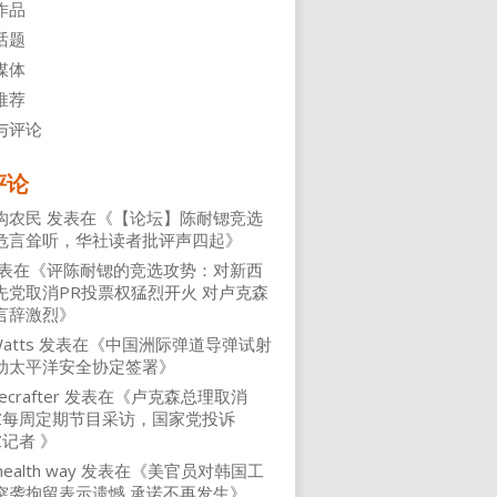
作品
话题
媒体
推荐
与评论
评论
沟农民
发表在《
【论坛】陈耐锶竞选
危言耸听，华社读者批评声四起
》
表在《
评陈耐锶的竞选攻势：对新西
先党取消PR投票权猛烈开火 对卢克森
言辞激烈
》
atts
发表在《
中国洲际弹道导弹试射
动太平洋安全协定签署
》
ecrafter
发表在《
卢克森总理取消
NZ每周定期节目采访，国家党投诉
Z记者
》
health way
发表在《
美官员对韩国工
突袭拘留表示遗憾 承诺不再发生
》