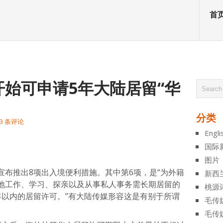
首
始可申请5年大陆居留“华
分类
3 条评论
Engli
atsApp
分
国际
享
图片
宣布推出8项出入境便利措施。其中第6项，是“为外籍
新西
地工作、学习、探亲以及从事私人事务需长期居留的
桃源
年以内的居留许可。”有大陆传媒形容这是有别于所谓
毛传
毛传