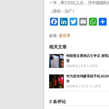
一半，即2.92亿人次，乃中国国民
（源自：法广）
Facebook
LinkedIn
Twitter
Email
Wh
标签:
看世界
特朗普反唇相讥引争议 麦凯
责
没有评论
|
8 月 1, 2016
华为宣布鸿蒙系统手机2020
市
没有评论
|
12 月 11, 2019
3 条评论