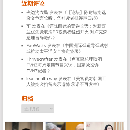
近期评论
夹边沟农民
发表在《
【论坛】陈耐锶竞选
檄文危言耸听，华社读者批评声四起
》
车
发表在《
评陈耐锶的竞选攻势：对新西
兰优先党取消PR投票权猛烈开火 对卢克森
总理言辞激烈
》
ExoWatts
发表在《
中国洲际弹道导弹试射
或推动太平洋安全协定签署
》
Thrivecrafter
发表在《
卢克森总理取消
TVNZ每周定期节目采访，国家党投诉
TVNZ记者
》
lean health way
发表在《
美官员对韩国工
人被突袭拘留表示遗憾 承诺不再发生
》
归档
归
档