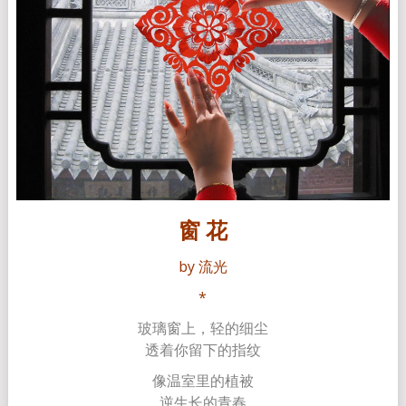
窗 花
by 流光
*
玻璃窗上，轻的细尘
透着你留下的指纹
像温室里的植被
逆生长的青春