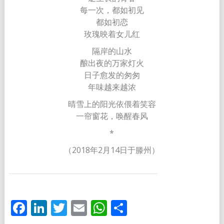
每一次，都如初见
都如初恋
玫瑰映着女儿红
隔岸的山水
酿出夜的万家灯火
日子愈发的匆匆
年味越来越浓
晴雪上的阳光依偎着笑容
一帘窗花，唤醒春风
*
（2018年2月14日于滕州）
Facebook
LinkedIn
Twitter
Email
WhatsApp
分
享