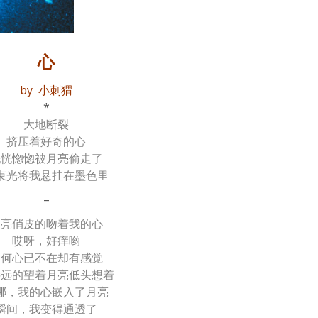
心
by 小刺猬
*
大地断裂
挤压着好奇的心
恍恍惚惚被月亮偷走了
束光将我悬挂在墨色里
–
月亮俏皮的吻着我的心
哎呀，好痒哟
为何心已不在却有感觉
远远的望着月亮低头想着
哪，我的心嵌入了月亮
瞬间，我变得通透了