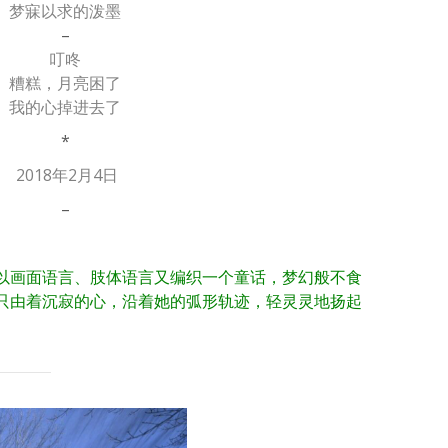
梦寐以求的泼墨
–
叮咚
糟糕，月亮困了
我的心掉进去了
*
2018年2月4日
–
以画面语言、肢体语言又编织一个童话，
梦幻般不食
只由着沉寂的心，
沿着她的弧形轨迹，轻灵灵地扬起