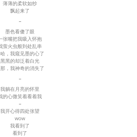
薄薄的柔软如纱
飘起来了
–
墨色看傻了眼
一张嘴把我吸入怀抱
我萤火虫般到处乱串
哈哈，我窥见墨的心了
黑黑的却泛着白光
刹那，我神奇的消失了
–
我躺在月亮的怀里
我的心微笑着看着我
–
我开心得四处张望
wow
我看到了
看到了