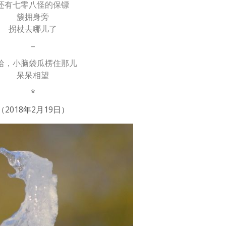
还有七零八怪的保镖
簇拥身旁
拐杖去哪儿了
–
哈，小脑袋瓜楞住那儿
呆呆相望
*
（2018年2月19日）