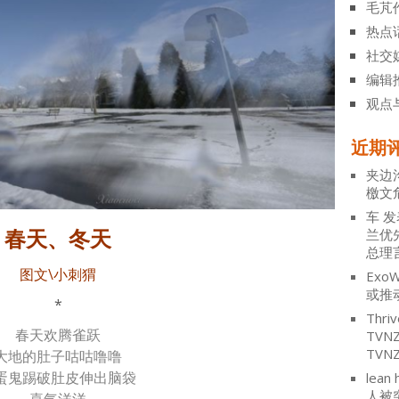
毛芃
热点
社交
编辑
观点
近期
夹边
檄文
车
发
春天、冬天
兰优
总理
图文\小刺猬
ExoW
或推
*
Thriv
春天欢腾雀跃
TV
TVN
大地的肚子咕咕噜噜
蛋鬼踢破肚皮伸出脑袋
lean 
人被