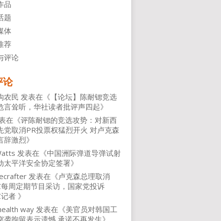
作品
话题
媒体
推荐
与评论
评论
沟农民
发表在《
【论坛】陈耐锶竞选
危言耸听，华社读者批评声四起
》
表在《
评陈耐锶的竞选攻势：对新西
先党取消PR投票权猛烈开火 对卢克森
言辞激烈
》
atts
发表在《
中国洲际弹道导弹试射
动太平洋安全协定签署
》
ecrafter
发表在《
卢克森总理取消
NZ每周定期节目采访，国家党投诉
Z记者
》
health way
发表在《
美官员对韩国工
突袭拘留表示遗憾 承诺不再发生
》