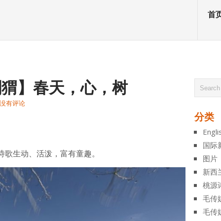
首
小刺猬】春天，心，树
没有评论
分类
atsApp
分
Engli
享
国际
诗歌生动、活泼，富有童趣。
图片
新西
桃源
毛传
毛传