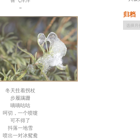
喜气洋洋
–
归档
归
档
冬天拄着拐杖
步履蹒跚
嘀嘀咕咕
呵切，一个喷嚏
可不得了
抖落一地雪
喷出一对冰鸳鸯