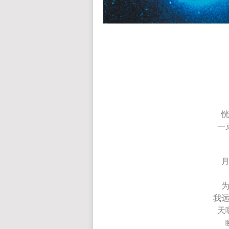
一
我
天