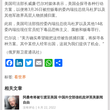
美国司法部长威廉·巴尔对媒体表示，美国会探寻各种行动
方案，以便将3月26日被控贩毒的委内瑞拉总统马杜罗以及
其他军政界高层人物抓捕归案。
此前，美国司法部指控委内瑞拉总统马杜罗以及其他14名
委内瑞拉现任官员犯下毒品恐怖主义、腐败和贩毒罪行。
巴尔说：“美方确实希望能把这些被告抓捕归案，将探寻各
种方案。其中某些人经常出国，这就为我们提供了机会。”
（俄罗斯卫星通讯社）
Facebook
LinkedIn
Twitter
Email
WhatsApp
分
享
标签:
看世界
阿桑奇将被引渡至美国 中国外交部借机批评英美新闻
自由
没有评论
|
6 月 22, 2022