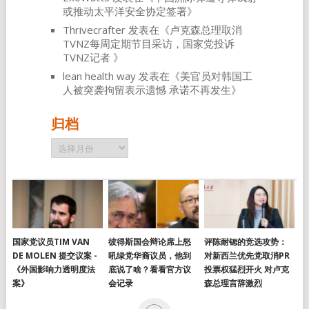
或推动太平洋安全协定签署
》
Thrivecrafter
发表在《
卢克森总理取消
TVNZ每周定期节目采访，国家党投诉
TVNZ记者
》
lean health way
发表在《
美官员对韩国工
人被突袭拘留表示遗憾 承诺不再发生
》
归档
归
档
国家党议员TIM VAN
彼得斯国会辩论席上怒
评陈耐锶的竞选攻势：
DE MOLEN 提交议案 -
吼绿党华裔议员，他到
对新西兰优先党取消PR
《外国影响力透明度法
底说了啥？看看官方议
投票权猛烈开火 对卢克
案》
会记录
森总理言辞激烈