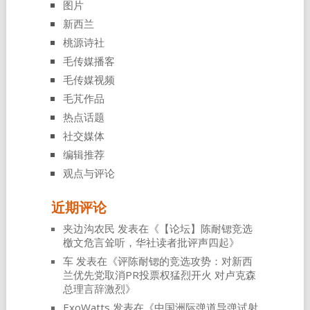
图片
新西兰
桃源诗社
毛传媒播客
毛传媒视频
毛芃作品
热点话题
社交媒体
编辑推荐
观点与评论
近期评论
夹边沟农民
发表在《
【论坛】陈耐锶竞选
檄文危言耸听，华社读者批评声四起
》
车
发表在《
评陈耐锶的竞选攻势：对新西
兰优先党取消PR投票权猛烈开火 对卢克森
总理言辞激烈
》
ExoWatts
发表在《
中国洲际弹道导弹试射