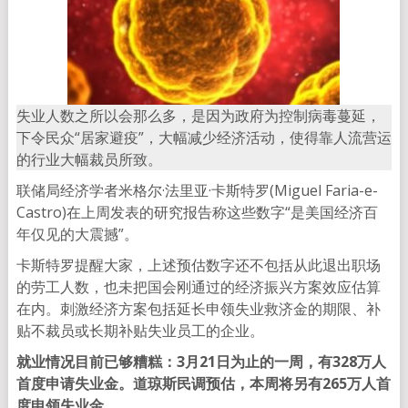
失业人数之所以会那么多，是因为政府为控制病毒蔓延，
下令民众“居家避疫”，大幅减少经济活动，使得靠人流营运
的行业大幅裁员所致。
联储局经济学者米格尔·法里亚·卡斯特罗(Miguel Faria-e-
Castro)在上周发表的研究报告称这些数字“是美国经济百
年仅见的大震撼”。
卡斯特罗提醒大家，上述预估数字还不包括从此退出职场
的劳工人数，也未把国会刚通过的经济振兴方案效应估算
在内。刺激经济方案包括延长申领失业救济金的期限、补
贴不裁员或长期补贴失业员工的企业。
就业情况目前已够糟糕：3月21日为止的一周，有328万人
首度申请失业金。道琼斯民调预估，本周将另有265万人首
度申领失业金。