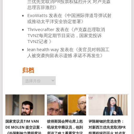
兰优先党取消PR投票权猛烈开火 对卢克森
总理言辞激烈
》
ExoWatts
发表在《
中国洲际弹道导弹试射
或推动太平洋安全协定签署
》
Thrivecrafter
发表在《
卢克森总理取消
TVNZ每周定期节目采访，国家党投诉
TVNZ记者
》
lean health way
发表在《
美官员对韩国工
人被突袭拘留表示遗憾 承诺不再发生
》
归档
归
档
国家党议员TIM VAN
彼得斯国会辩论席上怒
评陈耐锶的竞选攻势：
DE MOLEN 提交议案 -
吼绿党华裔议员，他到
对新西兰优先党取消PR
《外国影响力透明度法
底说了啥？看看官方议
投票权猛烈开火 对卢克