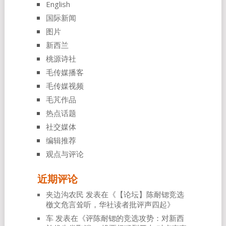
English
国际新闻
图片
新西兰
桃源诗社
毛传媒播客
毛传媒视频
毛芃作品
热点话题
社交媒体
编辑推荐
观点与评论
近期评论
夹边沟农民
发表在《
【论坛】陈耐锶竞选
檄文危言耸听，华社读者批评声四起
》
车
发表在《
评陈耐锶的竞选攻势：对新西