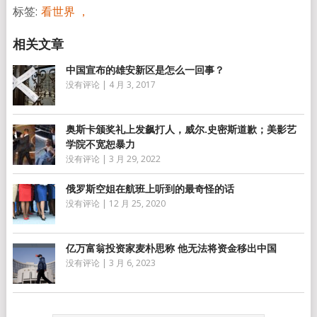
标签:
看世界 ，
中国宣布的雄安新区是怎么一回事？
没有评论
|
4 月 3, 2017
奥斯卡颁奖礼上发飙打人，威尔.史密斯道歉；美影艺
学院不宽恕暴力
没有评论
|
3 月 29, 2022
俄罗斯空姐在航班上听到的最奇怪的话
没有评论
|
12 月 25, 2020
亿万富翁投资家麦朴思称 他无法将资金移出中国
没有评论
|
3 月 6, 2023