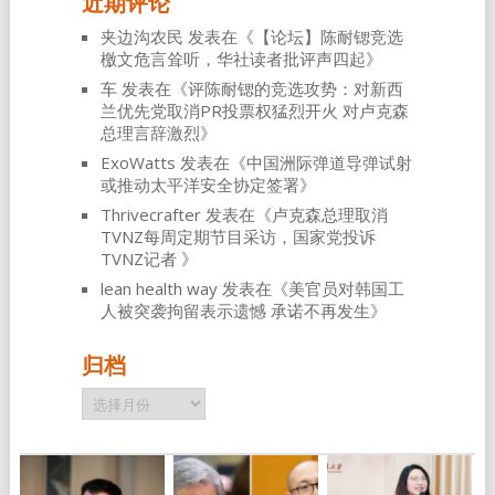
近期评论
夹边沟农民
发表在《
【论坛】陈耐锶竞选
檄文危言耸听，华社读者批评声四起
》
车
发表在《
评陈耐锶的竞选攻势：对新西
兰优先党取消PR投票权猛烈开火 对卢克森
总理言辞激烈
》
ExoWatts
发表在《
中国洲际弹道导弹试射
或推动太平洋安全协定签署
》
Thrivecrafter
发表在《
卢克森总理取消
TVNZ每周定期节目采访，国家党投诉
TVNZ记者
》
lean health way
发表在《
美官员对韩国工
人被突袭拘留表示遗憾 承诺不再发生
》
归档
归
档