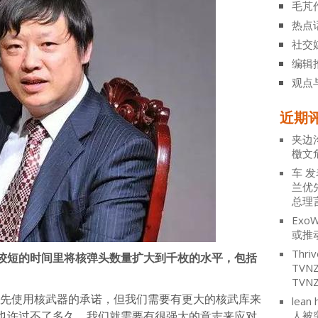
毛芃
热点
社交
编辑
观点
近期
夹边
檄文
车
发
兰优
总理
ExoW
或推
Thriv
较短的时间里将核弹头数量扩大到千枚的水平，包括
TV
TVN
首先使用核武器的承诺，但我们需要有更大的核武库来
lean 
也许过不了多久，我们就需要有很强大的意志来应对
人被