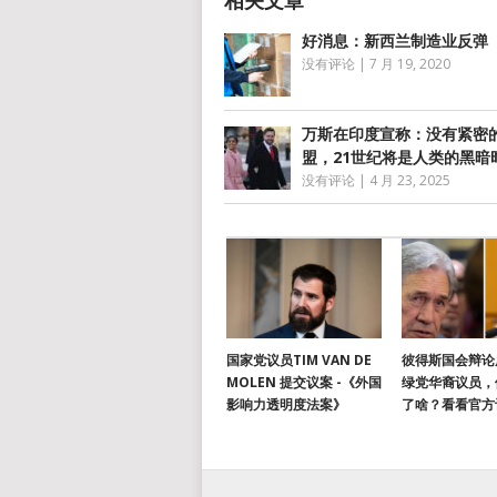
好消息：新西兰制造业反弹
没有评论
|
7 月 19, 2020
万斯在印度宣称：没有紧密
盟，21世纪将是人类的黑暗
没有评论
|
4 月 23, 2025
国家党议员TIM VAN DE
彼得斯国会辩论
MOLEN 提交议案 -《外国
绿党华裔议员，
影响力透明度法案》
了啥？看看官方