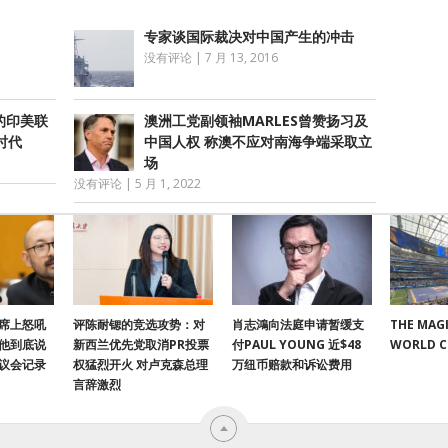
专家谈国际裁决对中国产生的冲击
没有评论
|
7 月 13, 2016
的印美联
澳洲工党副领袖MARLES曾赞扬习及
时代
中国人权 称澳不应对南海争端采取立
场
没有评论
|
5 月 1, 2022
席上怒吼
评陈耐锶的竞选攻势：对
肖志鴻向法庭申请暂缓支
THE MAGI
他到底说
新西兰优先党取消PR投票
付PAUL YOUNG 近$48
WORLD 
议会记录
权猛烈开火 对卢克森总理
万纽币赔款和诉讼费用
言辞激烈