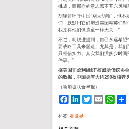
挑战，而那样的意志离不开东风和
胡锡进呼吁中国“别太幼稚”，也不
们，默默用它们塑造美国精英们对
我觉得他们像孩童一样天真。”
不过，胡锡进提到，自己永远希望
要战略工具来塑造。尤其是，我们
只相信实力。其实我们没多少时间
件事。”
据美国非盈利组织“核威胁倡议协会”（Nuc
的数据，中国拥有大约290枚核弹
（新加坡联合早报）
Facebook
LinkedIn
Twitter
Email
Wh
标签:
看世界 ，