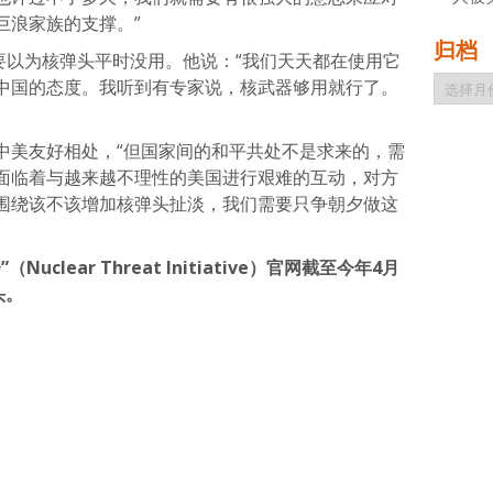
巨浪家族的支撑。”
归档
要以为核弹头平时没用。他说：“我们天天都在使用它
归
中国的态度。我听到有专家说，核武器够用就行了。
档
中美友好相处，“但国家间的和平共处不是求来的，需
面临着与越来越不理性的美国进行艰难的互动，对方
围绕该不该增加核弹头扯淡，我们需要只争朝夕做这
lear Threat Initiative）官网截至今年4月
头。
atsApp
分
享