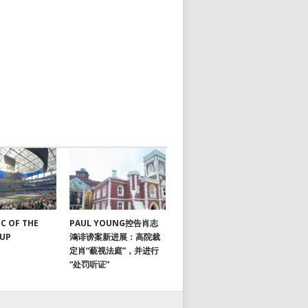
C OF THE
PAUL YOUNG控告肖志
CUP
鴻诽谤案新进展：高院裁
定肖“藐视法庭”，并进行
“处罚听证”