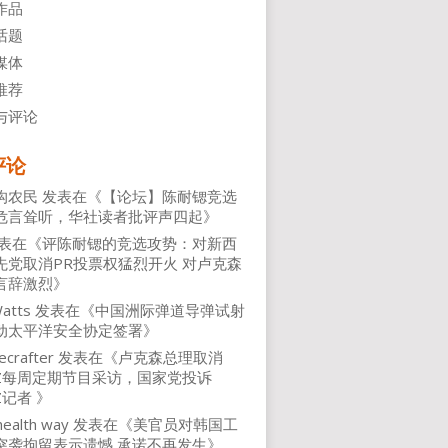
作品
话题
媒体
推荐
与评论
评论
沟农民
发表在《
【论坛】陈耐锶竞选
危言耸听，华社读者批评声四起
》
表在《
评陈耐锶的竞选攻势：对新西
先党取消PR投票权猛烈开火 对卢克森
言辞激烈
》
atts
发表在《
中国洲际弹道导弹试射
动太平洋安全协定签署
》
ecrafter
发表在《
卢克森总理取消
NZ每周定期节目采访，国家党投诉
Z记者
》
health way
发表在《
美官员对韩国工
突袭拘留表示遗憾 承诺不再发生
》