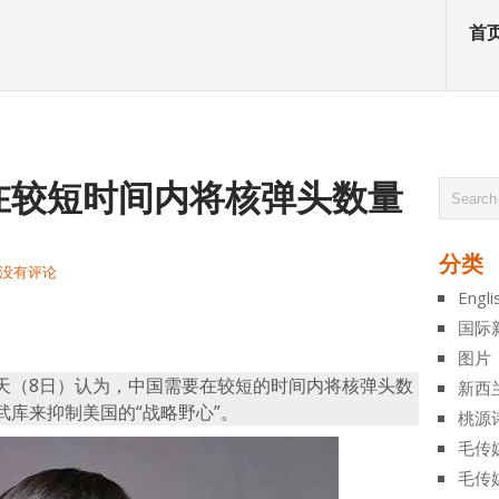
首
在较短时间内将核弹头数量
分类
没有评论
Engli
atsApp
分
国际
享
图片
天（8日）认为，中国需要在较短的时间内将核弹头数
新西
库来抑制美国的“战略野心”。
桃源
毛传
毛传