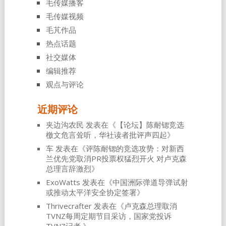
毛传媒播客
毛传媒视频
毛芃作品
热点话题
社交媒体
编辑推荐
观点与评论
近期评论
夹边沟农民
发表在《
【论坛】陈耐锶竞选
檄文危言耸听，华社读者批评声四起
》
车
发表在《
评陈耐锶的竞选攻势：对新西
兰优先党取消PR投票权猛烈开火 对卢克森
总理言辞激烈
》
ExoWatts
发表在《
中国洲际弹道导弹试射
或推动太平洋安全协定签署
》
Thrivecrafter
发表在《
卢克森总理取消
TVNZ每周定期节目采访，国家党投诉