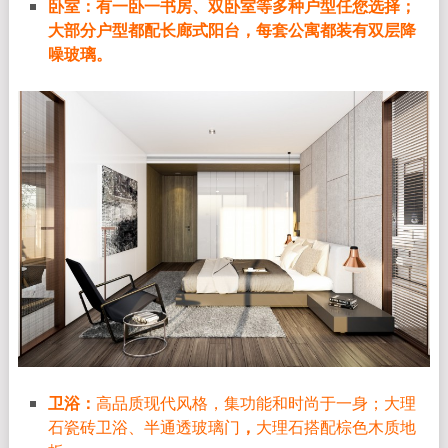
卧室：有一卧一书房、双卧室等多种户型任您选择；
大部分户型都配长廊式阳台，每套公寓都装有双层降
噪玻璃。
卫浴：
高品质现代风格，集功能和时尚于一身；
大理
石瓷砖卫浴、半通透玻璃门
，
大理石搭配棕色木质地