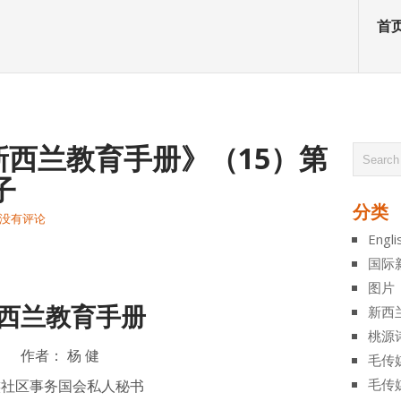
首
西兰教育手册》（15）第
子
分类
没有评论
Engli
atsApp
分
国际
享
图片
西兰教育手册
新西
桃源
作者：
杨 健
毛传
毛传
族社区事务国会私人秘书