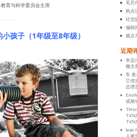
毛芃
教育与科学委员会主席
热点
社交
编辑
的小孩子（
1
年级至
8
年级）
观点
近期
夹边
檄文
车
发
兰优
总理
ExoW
或推
Thriv
TV
TVN
lean 
人被