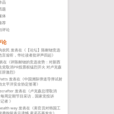
作品
话题
媒体
推荐
与评论
评论
沟农民
发表在《
【论坛】陈耐锶竞选
危言耸听，华社读者批评声四起
》
表在《
评陈耐锶的竞选攻势：对新西
先党取消PR投票权猛烈开火 对卢克森
言辞激烈
》
atts
发表在《
中国洲际弹道导弹试射
动太平洋安全协定签署
》
ecrafter
发表在《
卢克森总理取消
NZ每周定期节目采访，国家党投诉
Z记者
》
health way
发表在《
美官员对韩国工
突袭拘留表示遗憾 承诺不再发生
》