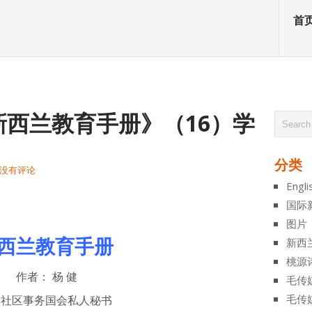
首
西兰教育手册》（16）学
分类
没有评论
Engli
atsApp
分
国际
享
图片
西兰教育手册
新西
桃源
作者：
杨 健
毛传
毛传
族社区事务国会私人秘书