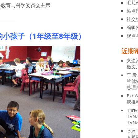
毛芃
教育与科学委员会主席
热点
社交
编辑
的小孩子（
1
年级至
8
年级）
观点
近期
夹边
檄文
车
发
兰优
总理
ExoW
或推
Thriv
TV
TVN
lean 
人被