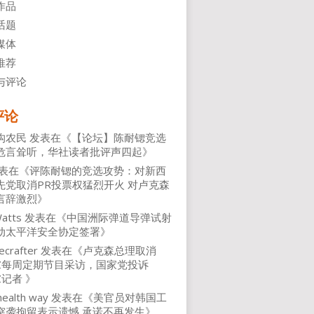
作品
话题
媒体
推荐
与评论
评论
沟农民
发表在《
【论坛】陈耐锶竞选
危言耸听，华社读者批评声四起
》
表在《
评陈耐锶的竞选攻势：对新西
先党取消PR投票权猛烈开火 对卢克森
言辞激烈
》
atts
发表在《
中国洲际弹道导弹试射
动太平洋安全协定签署
》
ecrafter
发表在《
卢克森总理取消
NZ每周定期节目采访，国家党投诉
Z记者
》
health way
发表在《
美官员对韩国工
突袭拘留表示遗憾 承诺不再发生
》