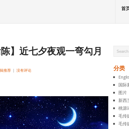
首
约翰陈】近七夕夜观一弯勾月
分类
辑推荐
|
没有评论
Engli
atsApp
分
国际
享
图片
新西
桃源
毛传
毛传