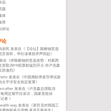
作品
话题
媒体
推荐
与评论
评论
沟农民
发表在《
【论坛】陈耐锶竞选
危言耸听，华社读者批评声四起
》
表在《
评陈耐锶的竞选攻势：对新西
先党取消PR投票权猛烈开火 对卢克森
言辞激烈
》
atts
发表在《
中国洲际弹道导弹试射
动太平洋安全协定签署
》
ecrafter
发表在《
卢克森总理取消
NZ每周定期节目采访，国家党投诉
Z记者
》
health way
发表在《
美官员对韩国工
突袭拘留表示遗憾 承诺不再发生
》