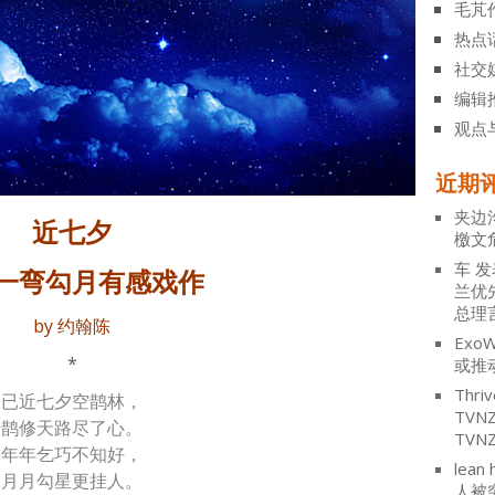
毛芃
热点
社交
编辑
观点
近期
夹边
近七夕
檄文
车
发
一弯勾月有感
戏作
兰优
总理
by 约翰陈
ExoW
*
或推
Thriv
已近七夕空鹊林，
TV
鹊修天路尽了心。
TVN
年年乞巧不知好，
lean 
月月勾星更挂人。
人被