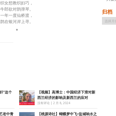
织女想教织妇巧，
牛郎欲对鹊弹琴。
归档
一年一度仙桥渡，
归
鹊在银河岸上寻。
档
*
atsApp
分
享
奸”这个
【视频】高博士：中国经济下滑对新
西兰经济的影响及新西兰的应对
没有评论
|
2 月 8, 2024
艺老中青
【桃源诗社】蝴蝶梦中飞•盐城响水之