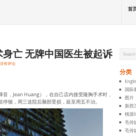
首
术身亡 无牌中国医生被起诉
没有评论
分类
atsApp
分
Engli
享
国际
，Jean Huang），在自己店内接受隆胸手术时，
图片
脏停顿，周三送院后脑部受损，延至周五不治。
新西
桃源
毛传
毛传