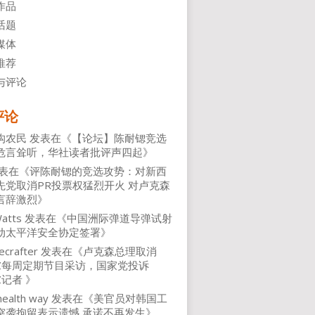
作品
话题
媒体
推荐
与评论
评论
沟农民
发表在《
【论坛】陈耐锶竞选
危言耸听，华社读者批评声四起
》
表在《
评陈耐锶的竞选攻势：对新西
先党取消PR投票权猛烈开火 对卢克森
言辞激烈
》
atts
发表在《
中国洲际弹道导弹试射
动太平洋安全协定签署
》
ecrafter
发表在《
卢克森总理取消
NZ每周定期节目采访，国家党投诉
Z记者
》
health way
发表在《
美官员对韩国工
突袭拘留表示遗憾 承诺不再发生
》