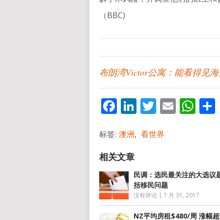
（BBC)
布朗湾Victor公寓：能看得见
Facebook
LinkedIn
Twitter
Email
Wh
标签:
澳洲
,
看世界
民调：选民最关注的大选议
括移民问题
没有评论
|
7 月 31, 2017
NZ平均房租$480/周 涨幅