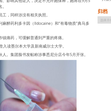
国、影响其他证人，决定不允许她保释，她将在9月5
名。
归档
员工，同样涉没有相关执照。
归
醉药利多卡因（lIdocaine）和“有毒物质”典马多
档
作镇痛药，可缓解普通到严重的疼痛。
，曾入读墨尔本大学及新南威尔士大学。
伙人。集团脸书发帖称涉事悉尼分店今年5月开张。