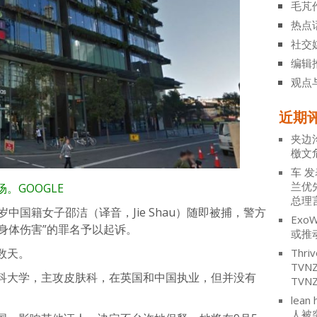
毛芃
热点
社交
编辑
观点
近期
夹边
檄文
车
发
兰优
。GOOGLE
总理
中国籍女子邵洁（译音，Jie Shau）随即被捕，警方
ExoW
重身体伤害”的罪名予以起诉。
或推
数天。
Thriv
TV
科大学，主攻皮肤科，在英国和中国执业，但并没有
TVN
lean 
人被