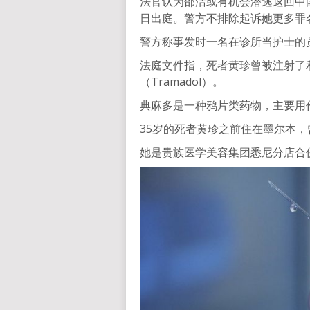
法官认为邵洁或有机会潜逃返回中
日出庭。警方不排除起诉她更多罪
警方称事发时一名在诊所当护士的
法庭文件指，死者黄珍曾被注射了利麻
（Tramadol）。
典麻多是一种鸦片类药物，主要用
35岁的死者黄珍之前住在墨尔本
她是贵族医学美容集团悉尼分店合