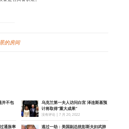
海景的房间
atsApp
分
享
题并不包
乌克兰第一夫人访问白宫 泽连斯基预
计将取得“重大成果”
没有评论
|
7 月 20, 2022
超过通胀率
逃过一劫：美国副总统彭斯夫妇武肺