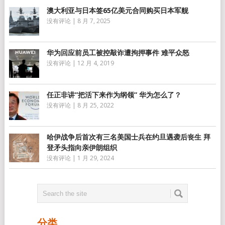
澳大利亚与日本签65亿美元合同购买日本军舰
没有评论
|
8 月 7, 2025
华为回应前员工被控敲诈遭拘押事件 难平众怒
没有评论
|
12 月 4, 2019
任正非讲”把活下来作为纲领” 华为怎么了？
没有评论
|
8 月 25, 2022
哈伊战争后首次有三名美国士兵在约旦遇袭后丧生 拜
登矛头指向亲伊朗组织
没有评论
|
1 月 29, 2024
分类