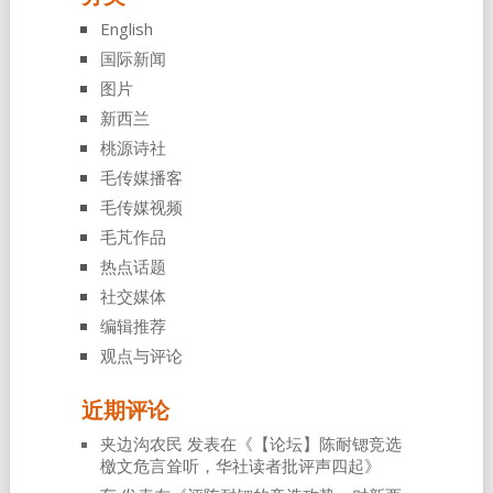
English
国际新闻
图片
新西兰
桃源诗社
毛传媒播客
毛传媒视频
毛芃作品
热点话题
社交媒体
编辑推荐
观点与评论
近期评论
夹边沟农民
发表在《
【论坛】陈耐锶竞选
檄文危言耸听，华社读者批评声四起
》