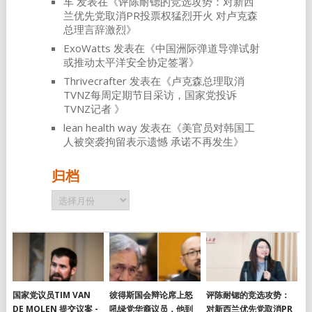
车
发表在《
评陈耐锶的竞选攻势：对新西
兰优先党取消PR投票权猛烈开火 对卢克森
总理言辞激烈
》
ExoWatts
发表在《
中国洲际弹道导弹试射
或推动太平洋安全协定签署
》
Thrivecrafter
发表在《
卢克森总理取消
TVNZ每周定期节目采访，国家党投诉
TVNZ记者
》
lean health way
发表在《
美官员对韩国工
人被突袭拘留表示遗憾 承诺不再发生
》
归档
归
档
国家党议员TIM VAN
彼得斯国会辩论席上怒
评陈耐锶的竞选攻势：
DE MOLEN 提交议案 -
吼绿党华裔议员，他到
对新西兰优先党取消PR