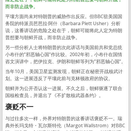
而非防止战争。
平壤方面尚未对特朗普的威胁作出反应。但BBC驻美国国
务院的特派员芭芭拉·阿什（Barbara Plett Usher）分析
说，这番讲话的危险之处在于，朝鲜可能将此人定为特朗
普想要与朝鲜开战，而非防止战争。
另一些分析人士将特朗普的次此讲话与美国前共和党总统
小布什的”邪恶轴心国”作比较。2002年初，小布什在国情
咨文演讲中，把伊拉克、伊朗和朝鲜等列为”邪恶轴心国”。
当年10月，美国卫星监测发现，朝鲜正在秘密开战核武计
划。这一进展违反了平壤此前与克林顿政府的协议。
朝鲜并为公开否认这一进展。不久之后，朝鲜驱逐了联合
国核检查员，并退出了《不扩散核武器条约》。
褒贬不一
与过往多次一样，外界对特朗普的这番讲话褒贬不一。瑞
典外长玛戈特・瓦尔斯特伦（Margot Wallstrom）对BBC