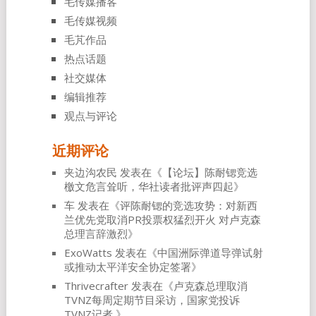
毛传媒播客
毛传媒视频
毛芃作品
热点话题
社交媒体
编辑推荐
观点与评论
近期评论
夹边沟农民
发表在《
【论坛】陈耐锶竞选
檄文危言耸听，华社读者批评声四起
》
车
发表在《
评陈耐锶的竞选攻势：对新西
兰优先党取消PR投票权猛烈开火 对卢克森
总理言辞激烈
》
ExoWatts
发表在《
中国洲际弹道导弹试射
或推动太平洋安全协定签署
》
Thrivecrafter
发表在《
卢克森总理取消
TVNZ每周定期节目采访，国家党投诉
TVNZ记者
》