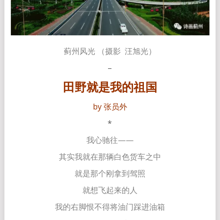
蓟州风光 （摄影 汪旭光）
–
田野就是我的祖国
by 张员外
*
我心驰往——
其实我就在那辆白色货车之中
就是那个刚拿到驾照
就想飞起来的人
我的右脚恨不得将油门踩进油箱