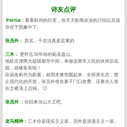
诗友点评
Portia：
看看蓟州的巨变，你天天歌颂农业的只怕以后该
存在于想象中了。
.
张员外：
其实，干农活真是蛮累的
.
三木：
更怀念30年前的薊县盘山。
地处京津两大超级都市中间，单做这两市人民的休闲后花
园，
就够富有啦！
应该改薊州为薊寨，就用木篱笆围起来，全部原生态，
禁
止现代化的开发，张员外坐在寨子门口收费，
压寨夫人坐
在土楼顶上点钱。 🙂
.
张员外 ：
你回来当山大王吧。
.
龙马精神：
三木你是现实主义派，员外是浪漫主义一派。