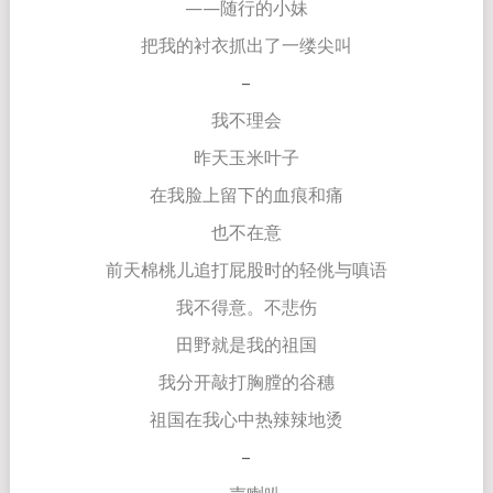
——随行的小妹
把我的衬衣抓出了一缕尖叫
–
我不理会
昨天玉米叶子
在我脸上留下的血痕和痛
也不在意
前天棉桃儿追打屁股时的轻佻与嗔语
我不得意。不悲伤
田野就是我的祖国
我分开敲打胸膛的谷穗
祖国在我心中热辣辣地烫
–