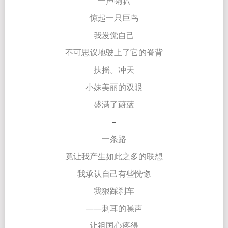
一声喇叭
惊起一只巨鸟
我发觉自己
不可思议地驶上了它的脊背
扶摇。冲天
小妹美丽的双眼
盛满了蔚蓝
–
一条路
竟让我产生如此之多的联想
我承认自己有些恍惚
我狠踩刹车
——刺耳的噪声
让祖国心疼得