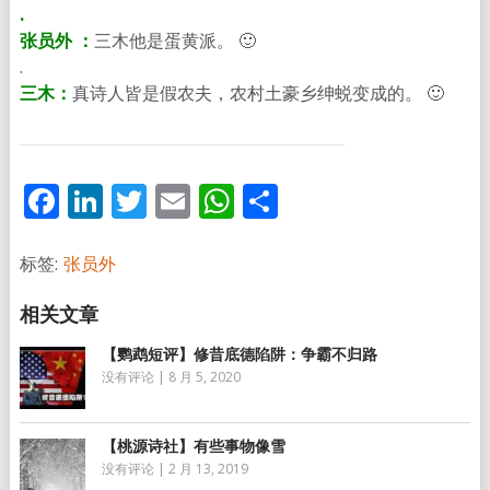
.
张员外 ：
三木他是蛋黄派。 🙂
.
三木：
真诗人皆是假农夫，农村土豪乡绅蜕变成的。 🙂
Facebook
LinkedIn
Twitter
Email
WhatsApp
分
享
标签:
张员外
【鹦鹉短评】修昔底德陷阱：争霸不归路
没有评论
|
8 月 5, 2020
【桃源诗社】有些事物像雪
没有评论
|
2 月 13, 2019