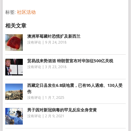
享
标签:
社区活动
澳洲草莓藏针恐慌扩及新西兰
没有评论
|
9 月 24, 2018
贸易战来势汹汹 特朗普宣布对华加征500亿关税
没有评论
|
3 月 23, 2018
西藏定日县发生6.8级地震，已有95人遇难、130人受
伤
没有评论
|
1 月 7, 2025
男子因对新冠病毒的罕见反应全身变黄
没有评论
|
2 月 9, 2021