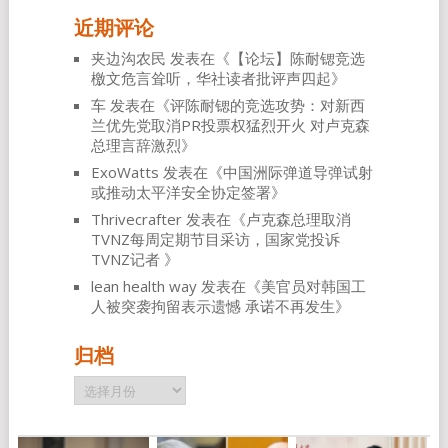
近期评论
夹边沟农民
发表在《
【论坛】陈耐锶竞选
檄文危言耸听，华社读者批评声四起
》
车
发表在《
评陈耐锶的竞选攻势：对新西
兰优先党取消PR投票权猛烈开火 对卢克森
总理言辞激烈
》
ExoWatts
发表在《
中国洲际弹道导弹试射
或推动太平洋安全协定签署
》
Thrivecrafter
发表在《
卢克森总理取消
TVNZ每周定期节目采访，国家党投诉
TVNZ记者
》
lean health way
发表在《
美官员对韩国工
人被突袭拘留表示遗憾 承诺不再发生
》
归档
归
档