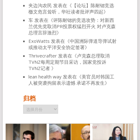
夹边沟农民
发表在《
【论坛】陈耐锶竞选
檄文危言耸听，华社读者批评声四起
》
车
发表在《
评陈耐锶的竞选攻势：对新西
兰优先党取消PR投票权猛烈开火 对卢克森
总理言辞激烈
》
ExoWatts
发表在《
中国洲际弹道导弹试射
或推动太平洋安全协定签署
》
Thrivecrafter
发表在《
卢克森总理取消
TVNZ每周定期节目采访，国家党投诉
TVNZ记者
》
lean health way
发表在《
美官员对韩国工
人被突袭拘留表示遗憾 承诺不再发生
》
归档
归
档