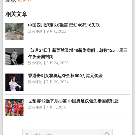
标签:
看世界
中国四川泸定6.8强震 已知46死16失联
没有评论
|
9 月 6, 2022
【3月24日】新西兰又增40新染病例，总数155，周三
午夜全国封闭
没有评论
|
3 月 24, 2020
香港击剑女将奥运夺金获600万港元奖金
没有评论
|
7 月 29, 2024
世预赛12强下月抽签 中国男足仅领先泰国叙利亚
没有评论
|
4 月 1, 2016