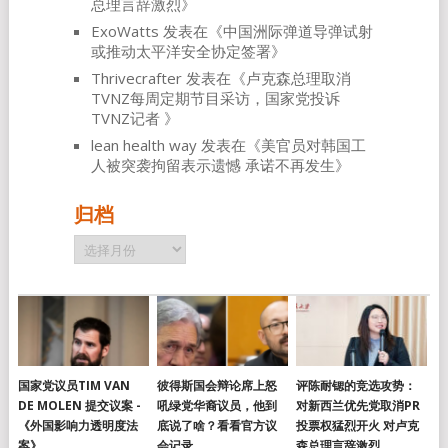
总理言辞激烈
》
ExoWatts
发表在《
中国洲际弹道导弹试射
或推动太平洋安全协定签署
》
Thrivecrafter
发表在《
卢克森总理取消
TVNZ每周定期节目采访，国家党投诉
TVNZ记者
》
lean health way
发表在《
美官员对韩国工
人被突袭拘留表示遗憾 承诺不再发生
》
归档
归
档
国家党议员TIM VAN
彼得斯国会辩论席上怒
评陈耐锶的竞选攻势：
DE MOLEN 提交议案 -
吼绿党华裔议员，他到
对新西兰优先党取消PR
《外国影响力透明度法
底说了啥？看看官方议
投票权猛烈开火 对卢克
案》
会记录
森总理言辞激烈