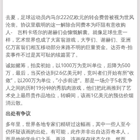
去夏，足球运动员内马尔222亿欧元的转会费曾被视为世风
沦丧。协议里载明的这一解除合同费本为吓阻有意收购
人- 岂料卡塔尔的谢赫们会慷慨解囊。就像足球生意一
样，艺术世界也成了大富翁游戏，大亨们、谢赫们、亚洲
亿万富翁们相互移动部分来路不明的巨量资金。达芬奇-拍
卖事件不过是其可耻的续篇罢了。
诚如赌筹，拍卖初始，以1000万为竞叫单位，后降为500
万，最后，当买价达到2.6亿美元时，竞叫者们开始有所”收
敛”，以200万为单位，”小步前进”。那是一场介于5名竞争
人之间的历时19分钟的秀肌肉游戏，他们把此画推到了艺
术史上最昂贵作品地位，转瞬间，该画1亿美元的预估价烟
消云散。
出处有争议
多年里，世界各地专家们精研过这幅画，其中一些人至今
仍怀疑该画的出处。有可能，此作并非出自达芬奇本人，
而是他的学生们之手。再说，该画保存状态欠佳。然而，