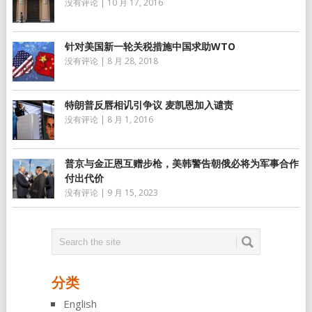
没有评论
|
10 月 17, 2016
针对美国新一轮关税措施中国求助WTO
没有评论
|
8 月 28, 2018
特朗普反唇相讥引争议 麦凯恩加入谴责
没有评论
|
8 月 1, 2016
普京与金正恩互赠步枪，美韩警告朝俄必将为军事合作
付出代价
没有评论
|
9 月 15, 2023
分类
English