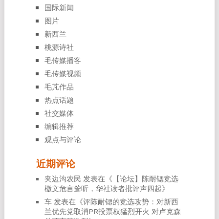
国际新闻
图片
新西兰
桃源诗社
毛传媒播客
毛传媒视频
毛芃作品
热点话题
社交媒体
编辑推荐
观点与评论
近期评论
夹边沟农民
发表在《
【论坛】陈耐锶竞选
檄文危言耸听，华社读者批评声四起
》
车
发表在《
评陈耐锶的竞选攻势：对新西
兰优先党取消PR投票权猛烈开火 对卢克森