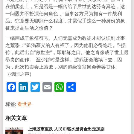
在拍卖会上，它是否是一幅传给了后世的达芬奇真迹，这
一问题并不扮演任何角色，-当事各方只为拥有一件战利
品。究竟要无聊到什么程度，才需假手这么一种身份的象
征来提高生活之价值？
一幅画成了象征符号。人们无需成为教徒才能认识到此事
之荒谬：”饥渴慕义的人有福了，因为他们必得饱足。”-据
传，此话出自”救世主”，即耶稣之口。他之肖像成了世上最
昂贵的画作- 至少暂时是这样。游戏还会继续下去，因
为，此次拍卖会上落败，别的超级富翁岂会善罢甘休。
（德国之声）
Facebook
LinkedIn
Twitter
Email
WhatsApp
分
享
标签:
看世界
上海股市重跌 人民币缩水显资金出走加剧