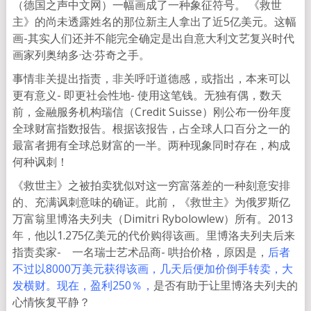
（德国之声中文网）一幅画成了一种象征符号。 《救世
主》的尚未透露姓名的那位新主人拿出了近5亿美元。这幅
画-其实人们还并不能完全确定是出自意大利文艺复兴时代
画家列奥纳多·达·芬奇之手。
事情非关提出指责，非关呼吁道德感，或指出，本来可以
更有意义- 即更社会性地- 使用这笔钱。无独有偶，数天
前，金融服务机构瑞信（Credit Suisse）刚公布一份年度
全球财富指数报告。根据该报告，占全球人口百分之一的
最富者拥有全球总财富的一半。两种现象同时存在，构成
何种讽刺！
《救世主》之被拍卖犹似对这一穷富落差的一种刻意安排
的、充满讽刺意味的确证。此前，《救世主》为俄罗斯亿
万富翁里博洛夫列夫（Dimitri Rybolowlew）所有。2013
年，他以1.275亿美元的代价购得该画。里博洛夫列夫后来
指责卖家- 一名瑞士艺术品商- 哄抬价格，原因是，
后者
不过以8000万美元获得该画，几天后便加价倒手转卖，大
发横财。现在，盈利250％，
是否有助于让里博洛夫列夫的
心情恢复平静？