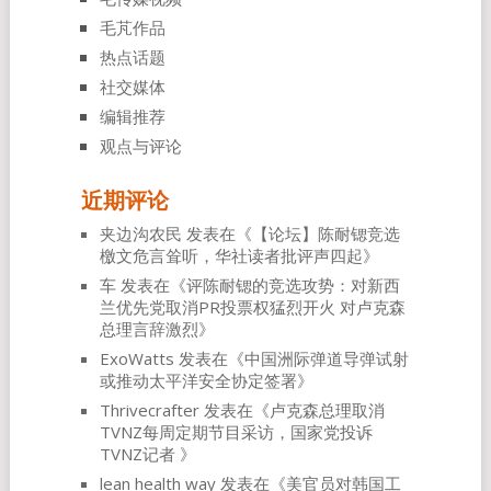
毛芃作品
热点话题
社交媒体
编辑推荐
观点与评论
近期评论
夹边沟农民
发表在《
【论坛】陈耐锶竞选
檄文危言耸听，华社读者批评声四起
》
车
发表在《
评陈耐锶的竞选攻势：对新西
兰优先党取消PR投票权猛烈开火 对卢克森
总理言辞激烈
》
ExoWatts
发表在《
中国洲际弹道导弹试射
或推动太平洋安全协定签署
》
Thrivecrafter
发表在《
卢克森总理取消
TVNZ每周定期节目采访，国家党投诉
TVNZ记者
》
lean health way
发表在《
美官员对韩国工