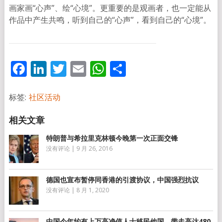
画家画
“
心声
”
、绘
“
心境
”
。更重要的是观画者，也一
定能从
作品中产生共鸣，听到自己的
“
心声
”
，看到自己的
“
心境
”
。
Facebook
LinkedIn
Twitter
Email
WhatsApp
分
享
标签:
社区活动
特朗普与希拉里克林顿今晚第一次正面交锋
没有评论
|
9 月 26, 2016
德国也宣布暂停同香港的引渡协议，中国强烈抗议
没有评论
|
8 月 1, 2020
中国今年约有上万高净值人士移民他国，带走高达480