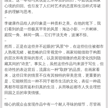
感受。这一举动与其说是艺术本质的回归，不如说是画家
心境的归回。也引发了人们对艺术的态度和
生活样式等诸
多的理解与思考。
–
李
健康
作品给人的印象是一种质朴之美。在他的笔下
，我
们看到的是一些极其平常的风景：海边小影、一片树
林、
庭院一角、林间一隅
……
它们平淡无奇，波澜不惊。
–
然而，正是在这些并不起眼的
“
风景
”
中，在这些往往被
都市
人熟视无睹，被忽略的日常视觉中，画家却能借助于
构图
的层次和有意味的形式，以及斑驳细微的色彩变化找
到隐
藏其间的
“
诗意
”
。事实上，虽然这些作品均来源于
写生，但
在诗性的表达背后，流露出一种
“
取静
”
的品
质。在画家看
来，这些日常的情景不仅有其独特的审美意
境，更重要的
是，它能映照出一种不同于都市生活的文化
，表征一种疏
离都市喧嚣而返朴归真的生活，从而唤起都
市人失去理想
田园之后的审美情愫。
–
细心的观众会发现作品中有一个耐人寻味的细节，尽
管画