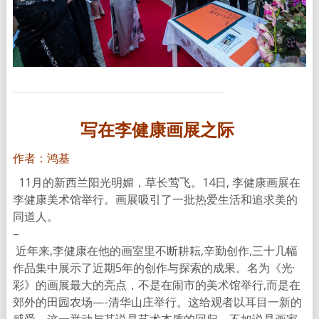
写在李健康画展
之际
作者：鸿基
11
月的新西兰阳光明媚，草长莺飞。
14
日
,
李健
康画展在
李健康美术馆举行。画展吸引了一批热爱生活和
追求美的
同道人。
–
近年来
,
李
健康在他的画室里不断耕耘
,
辛勤创作
,
三
十几幅
作品集中展示了近期
5
年的创作与探索的成果。名
为《光
·
彩》的画展最大的亮点，不是在闹市的美术馆举
行
,
而是在
郊外的田园农场
—-
清华山庄举行。这给观者
以耳目一新的