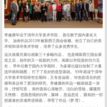
李健康毕业于清华大学美术学院， 曾任教于国内著名大
学。 油画作品2012年被新西兰国会收藏。创立了自己的美
术馆和清华美术学校， 培养了众多优秀学生。
这次画展共展出画家三十多幅作品， 也是继新西兰国会展
览之后，创作的又一批新的力作。画家以学院派的功力见
长， 早年任教于国内大学期间， 为多家出版社绘制了大量
连环画和插图， 打下了良好的造型基础。 93年就读于清华
大学美术学院研究生期间，又专攻油画， 对色彩语言的把
握和表达有了更深的研究。李健康的作品一幅画就是一首
诗，抒情写意， 画作面前心扉敞开。洁白的雪场，朦胧而
又恍惚， 忽隐忽现的白驹，森林， 忽远忽近， 眼前的一切
把观者的灵魂带进画面， 孕育了作品《梦.雪》。