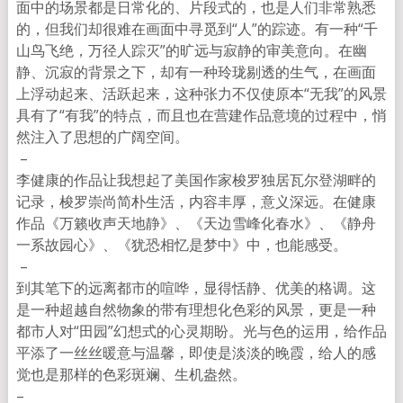
面中的场景都是日常化的、片段式的，也是人们非常
熟悉
的，但我们却很难在画面中寻觅到
“
人
”
的踪迹。有
一种
“
千
山鸟飞绝，万径人踪灭
”
的旷远与
寂静的审美意
向。在幽
静、沉寂的背景之下，却有一种玲珑剔透的生气
，在画面
上浮动起来、活跃起来，
这种张力不仅使原本
“
无我
”
的风景
具有了
“
有我
”
的特点，而且也在营建作
品意境的过程中，悄
然注入了思想的广阔空间。
–
李
健康的作品让我想起了
美国作家梭罗独居瓦尔登湖
畔的
记录，梭罗崇尚简朴生活，内容丰厚，意义深远
。在
健康
作品
《
万籁收声天地静
》、
《
天边雪峰化春水
》、
《
静
舟
一系故园心
》、
《
犹恐相忆是梦中
》中，也能感受。
–
到其笔下的远离都市的喧哗，显得恬静、优美的格调。
这
是一种超越自然物象的带有理想化色彩的风景，
更是
一种
都市人对
“
田园
”
幻想式的心灵期盼。光与色的运用，给作
品
平添了一丝丝暖意与
温馨，即使
是淡淡的晚霞，给人的
感
觉也是那样的色彩斑斓、生机盎然。
–