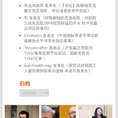
夹边沟农民
发表在《
【论坛】陈耐锶竞选
檄文危言耸听，华社读者批评声四起
》
车
发表在《
评陈耐锶的竞选攻势：对新西
兰优先党取消PR投票权猛烈开火 对卢克森
总理言辞激烈
》
ExoWatts
发表在《
中国洲际弹道导弹试射
或推动太平洋安全协定签署
》
Thrivecrafter
发表在《
卢克森总理取消
TVNZ每周定期节目采访，国家党投诉
TVNZ记者
》
lean health way
发表在《
美官员对韩国工
人被突袭拘留表示遗憾 承诺不再发生
》
归档
归
档