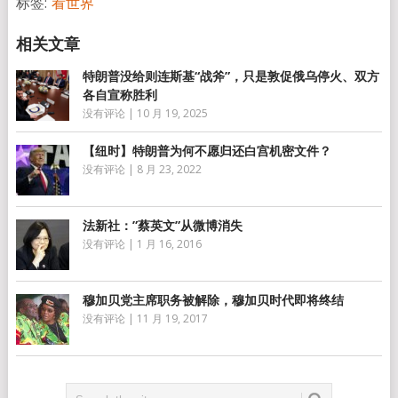
标签:
看世界
特朗普没给则连斯基“战斧”，只是敦促俄乌停火、双方
各自宣称胜利
没有评论
|
10 月 19, 2025
【纽时】特朗普为何不愿归还白宫机密文件？
没有评论
|
8 月 23, 2022
法新社：”蔡英文”从微博消失
没有评论
|
1 月 16, 2016
穆加贝党主席职务被解除，穆加贝时代即将终结
没有评论
|
11 月 19, 2017