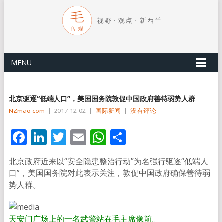
MENU
北京驱逐“低端人口”，美国国务院敦促中国政府善待弱势人群
NZmao com
|
2017-12-02
|
国际新闻
|
没有评论
Facebook
LinkedIn
Twitter
Email
WhatsApp
分
享
北京政府近来以“安全隐患整治行动”为名强行驱逐“低端人
口”，美国国务院对此表示关注，敦促中国政府确保善待弱
势人群。
天安门广场上的一名武警站在毛主席像前。