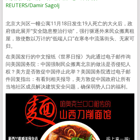
REUTERS/Damir Sagolj
北京大兴区一幢公寓11月18日发生19人死亡的大火后，政
府借此展开“安全隐患整治行动”，强行驱逐外来民众搬离租
屋，致使数以万计的“低端人口”在寒冬中流落街头、无家可
归。
在美国发行的中文报纸《世界日报》为此通过电子邮件询
问美国国务院：中国强制民众搬离北京的做法是否侵犯人
权？美方是否敦促中国停止此举？美国国务院透过电子邮
件回复指出：有看到相关报导，美方敦促中国政府让所有
当地社区成员解决建筑安全问题，确保弱势人口的福利。