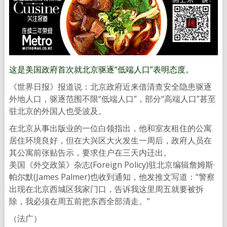
这是美国政府首次就北京驱逐“低端人口”表明态度。
《世界日报》报道说：北京政府近来借清查安全隐患驱逐
外地人口，驱逐范围不限“低端人口”，部分“高端人口”甚至
驻北京的外国人也受波及。
在北京从事出版业的一位白领指出，他和室友租住的公寓
居住环境良好，但在大兴区大火发生一周后，政府人员在
其公寓前张贴告示，要求住户在三天内迁出。
美国《外交政策》杂志(Foreign Policy)驻北京编辑詹姆斯·
帕尔默(James Palmer)也收到通知，他发推文写道：“警察
出现在北京西城区我家门口，告诉我这里周五就要被拆
除，我必须在周五前把东西全部清走。”
（法广）