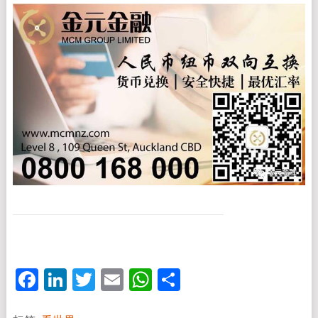
Facebook
LinkedIn
Twitter
Email
WhatsApp
分
享