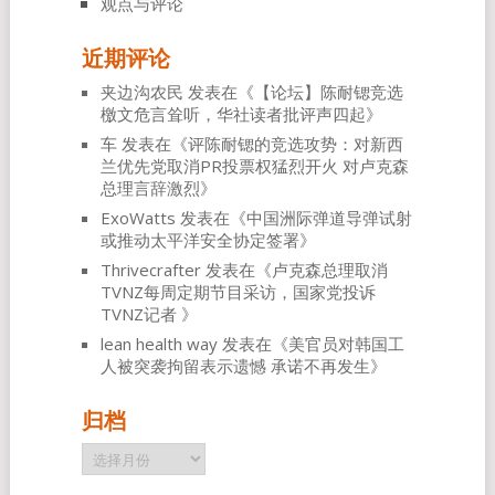
观点与评论
近期评论
夹边沟农民
发表在《
【论坛】陈耐锶竞选
檄文危言耸听，华社读者批评声四起
》
车
发表在《
评陈耐锶的竞选攻势：对新西
兰优先党取消PR投票权猛烈开火 对卢克森
总理言辞激烈
》
ExoWatts
发表在《
中国洲际弹道导弹试射
或推动太平洋安全协定签署
》
Thrivecrafter
发表在《
卢克森总理取消
TVNZ每周定期节目采访，国家党投诉
TVNZ记者
》
lean health way
发表在《
美官员对韩国工
人被突袭拘留表示遗憾 承诺不再发生
》
归档
归
档