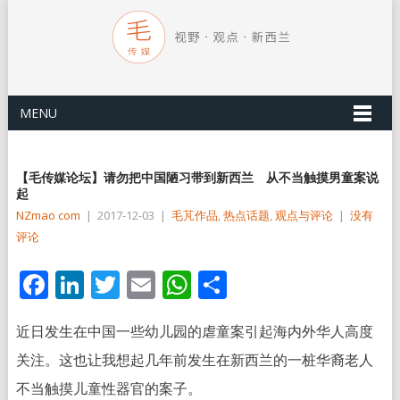
MENU
【毛传媒论坛】请勿把中国陋习带到新西兰 从不当触摸男童案说
起
NZmao com
|
2017-12-03
|
毛芃作品
,
热点话题
,
观点与评论
|
没有
评论
Facebook
LinkedIn
Twitter
Email
WhatsApp
分
享
近日发生在中国一些幼儿园的虐童案引起海内外华人高度
关注。这也让我想起几年前发生在新西兰的一桩华裔老人
不当触摸儿童性器官的案子。