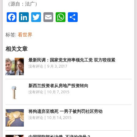
（源自：法广）
Facebook
LinkedIn
Twitter
Email
WhatsApp
分
享
标签:
看世界
最新民调：国家党支持率领先工党 双方咬很紧
没有评论
|
9 月 3, 2017
新西兰投资者从房地产投资转向
没有评论
|
10 月 7, 2015
将狗遗弃至饿死 一男子被判罚社区劳动
没有评论
|
10 月 14, 2015
中国国防部长访俄 不详的信号？