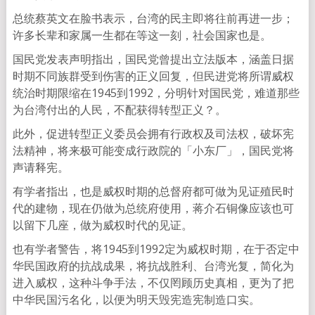
总统蔡英文在脸书表示，台湾的民主即将往前再进一步；
许多长辈和家属一生都在等这一刻，社会国家也是。
国民党发表声明指出，国民党曾提出立法版本，涵盖日据
时期不同族群受到伤害的正义回复，但民进党将所谓威权
统治时期限缩在1945到1992，分明针对国民党，难道那些
为台湾付出的人民，不配获得转型正义？。
此外，促进转型正义委员会拥有行政权及司法权，破坏宪
法精神，将来极可能变成行政院的「小东厂」，国民党将
声请释宪。
有学者指出，也是威权时期的总督府都可做为见证殖民时
代的建物，现在仍做为总统府使用，蒋介石铜像应该也可
以留下几座，做为威权时代的见证。
也有学者警告，将1945到1992定为威权时期，在于否定中
华民国政府的抗战成果，将抗战胜利、台湾光复，简化为
进入威权，这种斗争手法，不仅罔顾历史真相，更为了把
中华民国污名化，以便为明天毁宪造宪制造口实。