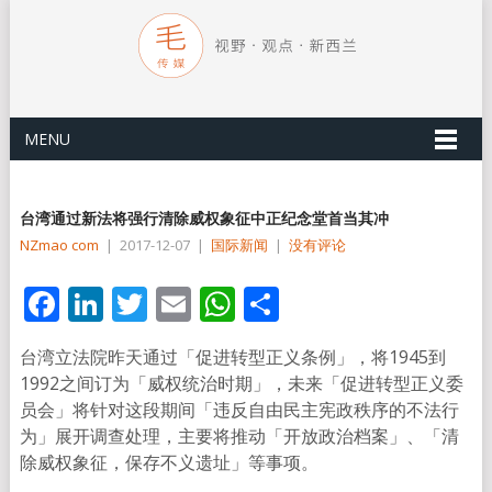
MENU
台湾通过新法将强行清除威权象征中正纪念堂首当其冲
NZmao com
|
2017-12-07
|
国际新闻
|
没有评论
Facebook
LinkedIn
Twitter
Email
WhatsApp
分
享
台湾立法院昨天通过「促进转型正义条例」，将1945到
1992之间订为「威权统治时期」，未来「促进转型正义委
员会」将针对这段期间「违反自由民主宪政秩序的不法行
为」展开调查处理，主要将推动「开放政治档案」、「清
除威权象征，保存不义遗址」等事项。