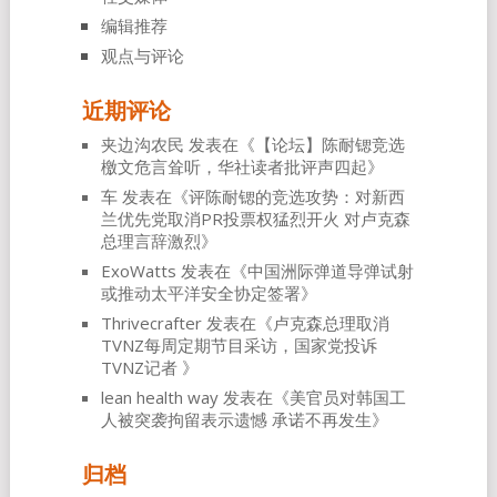
编辑推荐
观点与评论
近期评论
夹边沟农民
发表在《
【论坛】陈耐锶竞选
檄文危言耸听，华社读者批评声四起
》
车
发表在《
评陈耐锶的竞选攻势：对新西
兰优先党取消PR投票权猛烈开火 对卢克森
总理言辞激烈
》
ExoWatts
发表在《
中国洲际弹道导弹试射
或推动太平洋安全协定签署
》
Thrivecrafter
发表在《
卢克森总理取消
TVNZ每周定期节目采访，国家党投诉
TVNZ记者
》
lean health way
发表在《
美官员对韩国工
人被突袭拘留表示遗憾 承诺不再发生
》
归档