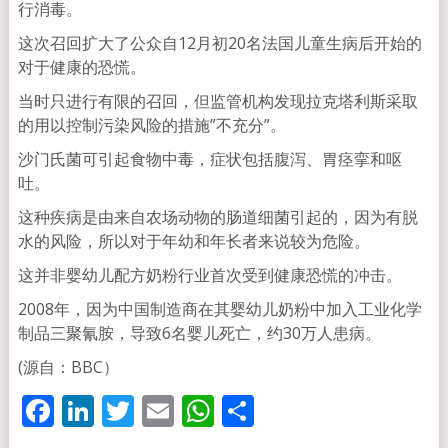
行消毒。
这次召回扩大了公众自12月初20名法国儿童生病后开始的
对于健康的恐慌。
当时只进行有限的召回，但监管机构发现拉克塔利斯采取
的用以控制污染风险的措施”不充分”。
沙门氏菌可引起食物中毒，症状包括腹泻、胃痉挛和呕
吐。
这种疾病是由来自农场动物的肠道细菌引起的，因为有脱
水的风险，所以对于年幼和年长者来说较为危险。
这并非婴幼儿配方奶粉行业首次受到健康恐慌的冲击。
2008年，因为中国制造商在其婴幼儿奶粉中加入工业化学
制品三聚氰胺，导致6名婴儿死亡，约30万人患病。
(源自：BBC）
Facebook
LinkedIn
Twitter
Email
WhatsApp
分
享