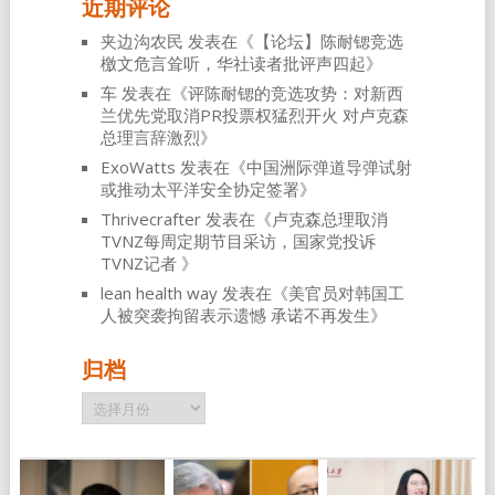
近期评论
夹边沟农民
发表在《
【论坛】陈耐锶竞选
檄文危言耸听，华社读者批评声四起
》
车
发表在《
评陈耐锶的竞选攻势：对新西
兰优先党取消PR投票权猛烈开火 对卢克森
总理言辞激烈
》
ExoWatts
发表在《
中国洲际弹道导弹试射
或推动太平洋安全协定签署
》
Thrivecrafter
发表在《
卢克森总理取消
TVNZ每周定期节目采访，国家党投诉
TVNZ记者
》
lean health way
发表在《
美官员对韩国工
人被突袭拘留表示遗憾 承诺不再发生
》
归档
归
档