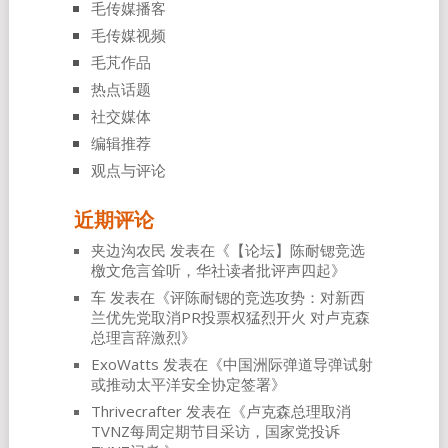
毛传媒播客
毛传媒视频
毛芃作品
热点话题
社交媒体
编辑推荐
观点与评论
近期评论
夹边沟农民
发表在《
【论坛】陈耐锶竞选
檄文危言耸听，华社读者批评声四起
》
车
发表在《
评陈耐锶的竞选攻势：对新西
兰优先党取消PR投票权猛烈开火 对卢克森
总理言辞激烈
》
ExoWatts
发表在《
中国洲际弹道导弹试射
或推动太平洋安全协定签署
》
Thrivecrafter
发表在《
卢克森总理取消
TVNZ每周定期节目采访，国家党投诉