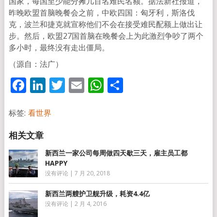
国家，每国至少能分摊几百名难民名额。据法新社报道，
昨晚欧盟首脑晚餐会之前，中欧四国：匈牙利，斯洛伐
克，波兰和捷克就宣称他们不会在接受难民配额上做出让
步。然后，欧盟27国首脑在晚餐会上为此激烈争吵了两个
多小时，最终没有走出僵局。
（源自：法广）
Facebook
LinkedIn
Twitter
Email
WhatsApp
分
享
标签:
看世界
新西兰一家公司每周做四天歇三天，雇主员工都
HAPPY
没有评论
|
7 月 20, 2018
新西兰两艘护卫舰升级，耗资4.4亿
没有评论
|
2 月 4, 2016