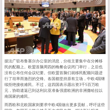
据法广驻布鲁塞尔办公室的消息，分歧主要集中在分摊移
民的配额上。欧盟首脑周四的晚餐会议闭门举行，之后也
没有公布任何会议纪要。但欧盟首脑们就移民配额问题进
行了坦率而激烈的交锋。各国都坚持原有立场，中欧4国继
续拒绝接收难民。不过，这四国表示愿出资3千5百万欧
元，协助遣返已到达利比亚准备强渡欧洲的非洲撒哈拉以
南国家的难民。
而西欧和北欧国家则要求中欧4国做出更多贡献，呼吁这些