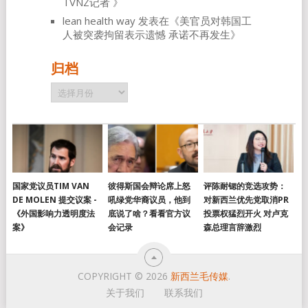
TVNZ记者
》
lean health way
发表在《
美官员对韩国工
人被突袭拘留表示遗憾 承诺不再发生
》
归档
归
档
国家党议员TIM VAN
彼得斯国会辩论席上怒
评陈耐锶的竞选攻势：
DE MOLEN 提交议案 -
吼绿党华裔议员，他到
对新西兰优先党取消PR
《外国影响力透明度法
底说了啥？看看官方议
投票权猛烈开火 对卢克
案》
会记录
森总理言辞激烈
COPYRIGHT © 2026
新西兰毛传媒
.
关于我们
联系我们