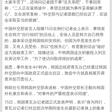
大家辛苦了”，还询问记者团干事“没关系吧”，干事回答
称，“二人正在返韩途中，希望总统能为事件妥善解决费
心”。文在寅答复称，“外交部与记者团都已经抗议了，应该
会采取妥当的措施”。
中国外交部发言人陆慷15日在例行记者会上表示，事情发
生在韩方“自行组织”的活动上，安保人员是韩方自己聘用
的，媒体采访是韩国组织安排的。但因为毕竟发生在中
国，又有人员受伤，所以“也很关心”。有需要的话会“做好
这方面核查工作”。陆慷还说，中韩两国这次积极投入到文
在寅访华工作，“为了使访问取得很好的成果”。
据悉，事件发生4小时内，韩国总统府青瓦台已经通过韩国
外交部向中国政府正式提出抗议，敦促中方就真相展开调
查并惩罚责任人。
韩联社引用韩国外交部表述称，中国外交部长王毅向韩国
外长康京和表示，“对事件的严重程度表示同感”。
15日，韩国青瓦台记者团正式发表声明，表示“身为同行，
青瓦台记者们对总统访华期间发生在摄影记者身上的集体