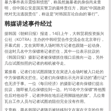
暴力事件表示震惊和愤怒”，称虽然施暴者的身份尚未查
明，但中国公安是国宾警卫的最终责任方，因此“中国政府
绝对无法逃脱责任”，称这是“对韩国言论自由的‘暴行’”。
韩媒讲述事件经过
据韩国《朝鲜日报》报道，14日上午，大韩贸易投资振兴
公社（KOTRA）主办的中韩经贸合作交流会在北京举行，
开幕式前，文在寅即将入场时韩方记者也跟随一起动身。
但这时几名中方保镖将记者拦住，其中一位表示抗议的
《韩国日报》摄影记者被保镖抓住领口后推向一边，另外
几位试图拍照的记者的相机被夺走。
紧接着，记者们在试图跟随文在寅进入会场时被入口处的
中方保镖再次拦住。记者们向保镖出示允许采访的“通行证”
也无济于事。一位《每日经济》的摄影记者向保镖们提出
抗议，随即被几位保镖拉到一边。约10名中方保镖“将他围
住后对他动手，记者摔倒在地后还用脚踹他的脸”。几位青
瓦台工作人员与记者试图劝阻但完全没有作用。
文章称，两名韩国记者随后被转移到文在寅在北京的住所