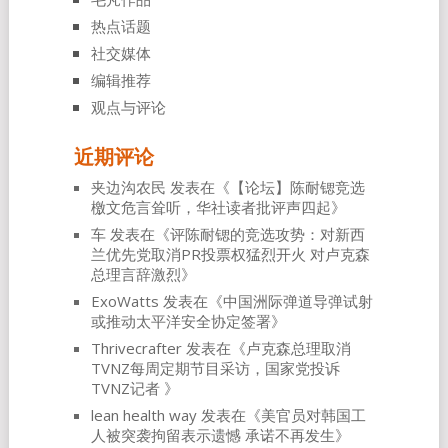
热点话题
社交媒体
编辑推荐
观点与评论
近期评论
夹边沟农民
发表在《
【论坛】陈耐锶竞选
檄文危言耸听，华社读者批评声四起
》
车
发表在《
评陈耐锶的竞选攻势：对新西
兰优先党取消PR投票权猛烈开火 对卢克森
总理言辞激烈
》
ExoWatts
发表在《
中国洲际弹道导弹试射
或推动太平洋安全协定签署
》
Thrivecrafter
发表在《
卢克森总理取消
TVNZ每周定期节目采访，国家党投诉
TVNZ记者
》
lean health way
发表在《
美官员对韩国工
人被突袭拘留表示遗憾 承诺不再发生
》