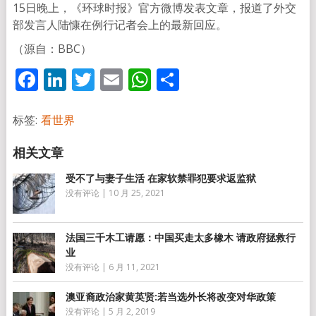
15日晚上，《环球时报》官方微博发表文章，报道了外交
部发言人陆慷在例行记者会上的最新回应。
（源自：BBC）
Facebook
LinkedIn
Twitter
Email
WhatsApp
分
享
标签:
看世界
受不了与妻子生活 在家软禁罪犯要求返监狱
没有评论
|
10 月 25, 2021
法国三千木工请愿：中国买走太多橡木 请政府拯救行
业
没有评论
|
6 月 11, 2021
澳亚裔政治家黄英贤:若当选外长将改变对华政策
没有评论
|
5 月 2, 2019