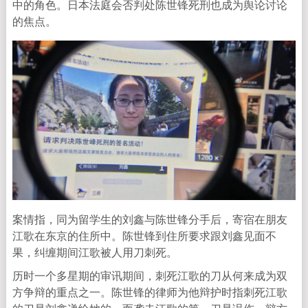
中的角色。日本法庭会否判处陈世锋死刑也成为舆论讨论
的焦点。
案情指，同为留学生的刘鑫与陈世锋分手后，寄宿在朋友
江歌在东京的住所中。陈世锋到住所要求跟刘鑫见面不
果，纠缠期间江歌被人用刀刺死。
历时一个多星期的审讯期间，刺死江歌的刀从何来成为双
方争辩的重点之一。陈世锋的律师为他辩护时指刺死江歌