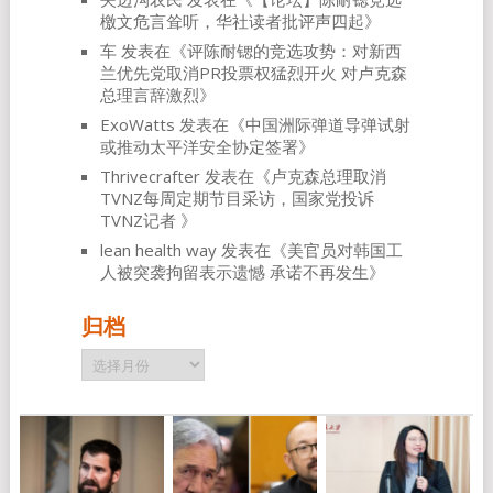
檄文危言耸听，华社读者批评声四起
》
车
发表在《
评陈耐锶的竞选攻势：对新西
兰优先党取消PR投票权猛烈开火 对卢克森
总理言辞激烈
》
ExoWatts
发表在《
中国洲际弹道导弹试射
或推动太平洋安全协定签署
》
Thrivecrafter
发表在《
卢克森总理取消
TVNZ每周定期节目采访，国家党投诉
TVNZ记者
》
lean health way
发表在《
美官员对韩国工
人被突袭拘留表示遗憾 承诺不再发生
》
归档
归
档