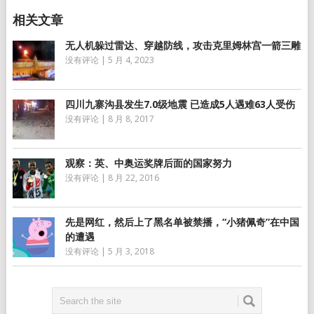
无人机躲过雷达、穿越防线，攻击克里姆林宫一箭三雕
没有评论
|
5 月 4, 2023
四川九寨沟县发生7.0级地震 已造成5人遇难63人受伤
没有评论
|
8 月 8, 2017
观察：英、中奥运奖牌后面的国家努力
没有评论
|
8 月 22, 2016
先是网红，然后上了黑名单被禁播，“小猪佩奇”在中国
的遭遇
没有评论
|
5 月 3, 2018