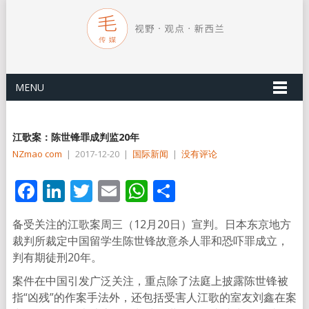
MENU
江歌案：陈世锋罪成判监20年
NZmao com
|
2017-12-20
|
国际新闻
|
没有评论
Facebook
LinkedIn
Twitter
Email
WhatsApp
分
享
备受关注的江歌案周三（12月20日）宣判。日本东京地方
裁判所裁定中国留学生陈世锋故意杀人罪和恐吓罪成立，
判有期徒刑20年。
案件在中国引发广泛关注，重点除了法庭上披露陈世锋被
指“凶残”的作案手法外，还包括受害人江歌的室友刘鑫在案