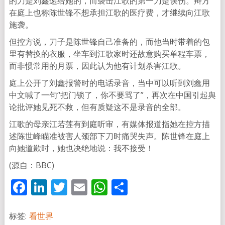
的刀是刘鑫递给她的，而袭击江歌的第一刀是误伤。辩方
在庭上也称陈世锋不想承担江歌的医疗费，才继续向江歌
施袭。
但控方说，刀子是陈世锋自己准备的，而他当时带着的包
里有替换的衣服，坐车到江歌家时还故意购买单程车票，
而非惯常用的月票，因此认为他有计划杀害江歌。
庭上公开了刘鑫报警时的电话录音，当中可以听到刘鑫用
中文喊了一句“把门锁了，你不要骂了”，再次在中国引起舆
论批评她见死不救，但有质疑这不是录音的全部。
江歌的母亲江若莲有到庭听审，有媒体报道指她在控方描
述陈世峰瞄准被害人颈部下刀时痛哭失声。陈世锋在庭上
向她道歉时，她也决绝地说：我不接受！
(源自：BBC)
Facebook
LinkedIn
Twitter
Email
WhatsApp
分
享
标签:
看世界