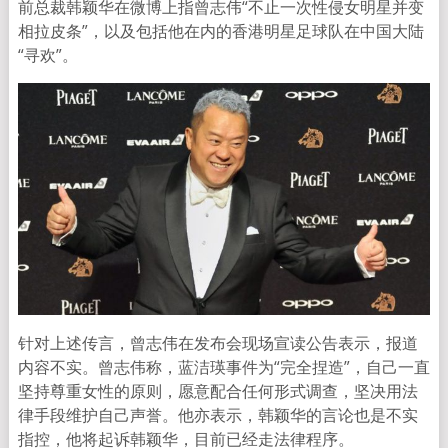
前总裁韩颖华在微博上指曾志伟“不止一次性侵女明星并变
相拉皮条”，以及包括他在内的香港明星足球队在中国大陆
“寻欢”。
针对上述传言，曾志伟在发布会现场宣读公告表示，报道
内容不实。曾志伟称，蓝洁瑛事件为“完全捏造”，自己一直
坚持尊重女性的原则，愿意配合任何形式调查，坚决用法
律手段维护自己声誉。他亦表示，韩颖华的言论也是不实
指控，他将起诉韩颖华，目前已经走法律程序。