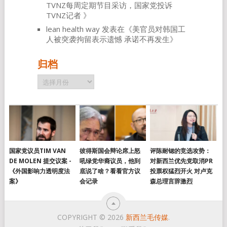
TVNZ每周定期节目采访，国家党投诉
TVNZ记者
》
lean health way
发表在《
美官员对韩国工
人被突袭拘留表示遗憾 承诺不再发生
》
归档
归
档
国家党议员TIM VAN
彼得斯国会辩论席上怒
评陈耐锶的竞选攻势：
DE MOLEN 提交议案 -
吼绿党华裔议员，他到
对新西兰优先党取消PR
《外国影响力透明度法
底说了啥？看看官方议
投票权猛烈开火 对卢克
案》
会记录
森总理言辞激烈
COPYRIGHT © 2026
新西兰毛传媒
.