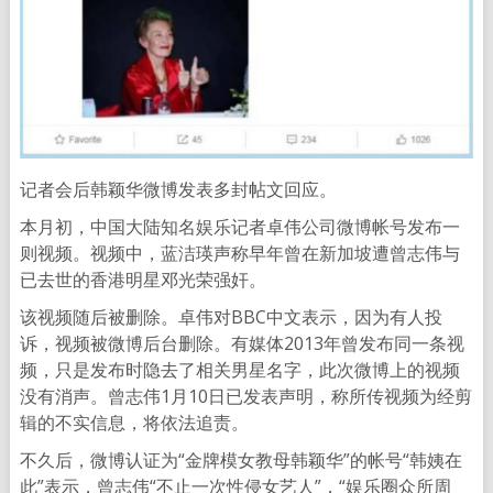
记者会后韩颖华微博发表多封帖文回应。
本月初，中国大陆知名娱乐记者卓伟公司微博帐号发布一
则视频。视频中，蓝洁瑛声称早年曾在新加坡遭曾志伟与
已去世的香港明星邓光荣强奸。
该视频随后被删除。卓伟对BBC中文表示，因为有人投
诉，视频被微博后台删除。有媒体2013年曾发布同一条视
频，只是发布时隐去了相关男星名字，此次微博上的视频
没有消声。曾志伟1月10日已发表声明，称所传视频为经剪
辑的不实信息，将依法追责。
不久后，微博认证为“金牌模女教母韩颖华”的帐号“韩姨在
此”表示，曾志伟“不止一次性侵女艺人”，“娱乐圈众所周