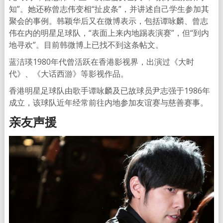
知”。她还称曾志伟变相“扯皮条”，并讲述自己学生参加其
聚会的事例。韩颖华后又在微博表示，包括谭咏麟、曾志
伟在内的明星足球队，“表面上来内地踢表演赛”，但“到内
地寻欢”。目前韩微博上已找不到这条帖文。
蓝洁瑛1980年代曾活跃在香港影视界，出演过《大时
代》、《大话西游》等影视作品。
香港明星足球队由歌手谭咏麟及已故球员尹志强于1986年
成立，该球队近年经常前往内地参加友谊赛与慈善赛事。
亲友声援