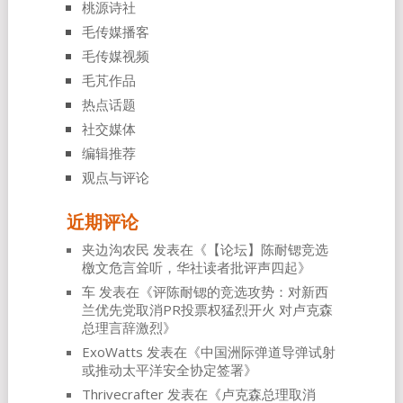
桃源诗社
毛传媒播客
毛传媒视频
毛芃作品
热点话题
社交媒体
编辑推荐
观点与评论
近期评论
夹边沟农民
发表在《
【论坛】陈耐锶竞选
檄文危言耸听，华社读者批评声四起
》
车
发表在《
评陈耐锶的竞选攻势：对新西
兰优先党取消PR投票权猛烈开火 对卢克森
总理言辞激烈
》
ExoWatts
发表在《
中国洲际弹道导弹试射
或推动太平洋安全协定签署
》
Thrivecrafter
发表在《
卢克森总理取消