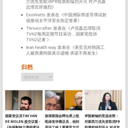
兰优先党取消PR投票权猛烈开火 对卢克森
总理言辞激烈
》
ExoWatts
发表在《
中国洲际弹道导弹试射
或推动太平洋安全协定签署
》
Thrivecrafter
发表在《
卢克森总理取消
TVNZ每周定期节目采访，国家党投诉
TVNZ记者
》
lean health way
发表在《
美官员对韩国工
人被突袭拘留表示遗憾 承诺不再发生
》
归档
归
档
国家党议员TIM VAN
彼得斯国会辩论席上怒
评陈耐锶的竞选攻势：
DE MOLEN 提交议案 -
吼绿党华裔议员，他到
对新西兰优先党取消PR
《外国影响力透明度法
底说了啥？看看官方议
投票权猛烈开火 对卢克