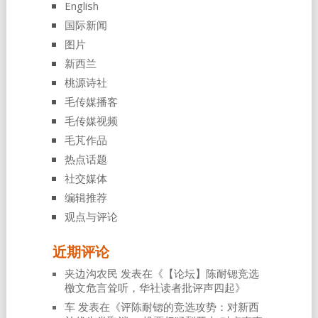
English
国际新闻
图片
新西兰
桃源诗社
毛传媒播客
毛传媒视频
毛芃作品
热点话题
社交媒体
编辑推荐
观点与评论
近期评论
夹边沟农民
发表在《
【论坛】陈耐锶竞选
檄文危言耸听，华社读者批评声四起
》
车
发表在《
评陈耐锶的竞选攻势：对新西