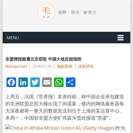
MENU
非盟情报疑遭北京窃取 中国大使反驳指控
NZmao com
|
2018-01-30
|
国际新闻
|
没有评论
Facebook
LinkedIn
Twitter
Email
WhatsApp
分
享
上周五，法国《世界报》发表特稿，称中国企业承包建造
的非洲联盟总部大楼出现了间谍案，楼内的网络服务器每
天深夜都将一整天的数据发送到位于上海的某运算中心。
本周一，中国驻非盟大使旷伟霖斥责此报道“荒谬”。
作为