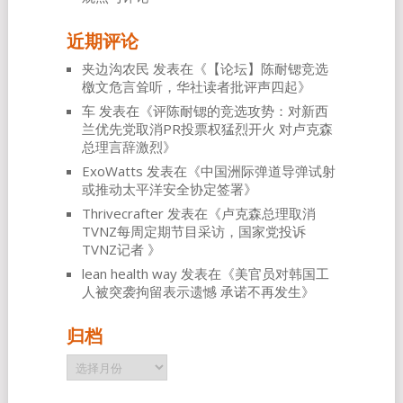
近期评论
夹边沟农民
发表在《
【论坛】陈耐锶竞选
檄文危言耸听，华社读者批评声四起
》
车
发表在《
评陈耐锶的竞选攻势：对新西
兰优先党取消PR投票权猛烈开火 对卢克森
总理言辞激烈
》
ExoWatts
发表在《
中国洲际弹道导弹试射
或推动太平洋安全协定签署
》
Thrivecrafter
发表在《
卢克森总理取消
TVNZ每周定期节目采访，国家党投诉
TVNZ记者
》
lean health way
发表在《
美官员对韩国工
人被突袭拘留表示遗憾 承诺不再发生
》
归档
归
档