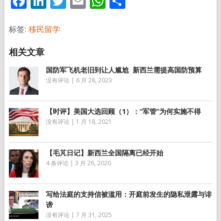
Facebook
LinkedIn
Twitter
Email
WhatsApp
分
享
标签:
移民留学
国防军飞机老旧到让人尴尬 新西兰需提高国防预算
没有评论
|
6 月 28, 2023
【时评】美国大选回顾（1）：“军管”为何实施不得
没有评论
|
1 月 18, 2021
【毛芃日记】新西兰全国隔离已经开始
4 条评论
|
3 月 26, 2020
写给法庭的支持信被滥用：开庭前发生的隐私泄露与诽
谤
没有评论
|
7 月 31, 2025