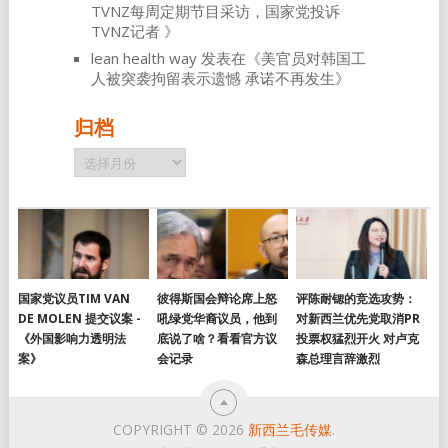
TVNZ每周定期节目采访，国家党投诉
TVNZ记者
》
lean health way
发表在《
美官员对韩国工
人被突袭拘留表示遗憾 承诺不再发生
》
归档
归
档
国家党议员TIM VAN
彼得斯国会辩论席上怒
评陈耐锶的竞选攻势：
DE MOLEN 提交议案 -
吼绿党华裔议员，他到
对新西兰优先党取消PR
《外国影响力透明法
底说了啥？看看官方议
投票权猛烈开火 对卢克
案》
会记录
森总理言辞激烈
COPYRIGHT © 2026
新西兰毛传媒
.