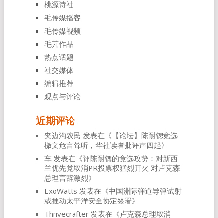
桃源诗社
毛传媒播客
毛传媒视频
毛芃作品
热点话题
社交媒体
编辑推荐
观点与评论
近期评论
夹边沟农民
发表在《
【论坛】陈耐锶竞选
檄文危言耸听，华社读者批评声四起
》
车
发表在《
评陈耐锶的竞选攻势：对新西
兰优先党取消PR投票权猛烈开火 对卢克森
总理言辞激烈
》
ExoWatts
发表在《
中国洲际弹道导弹试射
或推动太平洋安全协定签署
》
Thrivecrafter
发表在《
卢克森总理取消