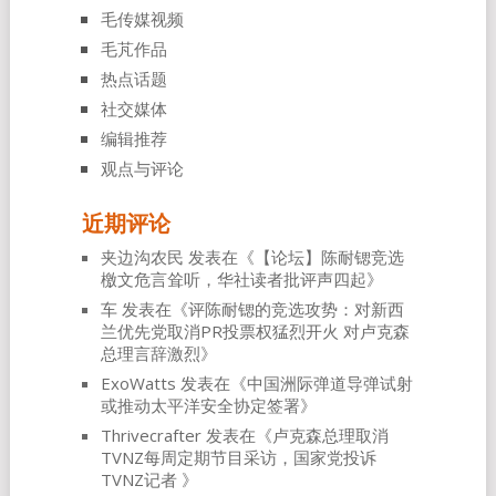
毛传媒视频
毛芃作品
热点话题
社交媒体
编辑推荐
观点与评论
近期评论
夹边沟农民
发表在《
【论坛】陈耐锶竞选
檄文危言耸听，华社读者批评声四起
》
车
发表在《
评陈耐锶的竞选攻势：对新西
兰优先党取消PR投票权猛烈开火 对卢克森
总理言辞激烈
》
ExoWatts
发表在《
中国洲际弹道导弹试射
或推动太平洋安全协定签署
》
Thrivecrafter
发表在《
卢克森总理取消
TVNZ每周定期节目采访，国家党投诉
TVNZ记者
》