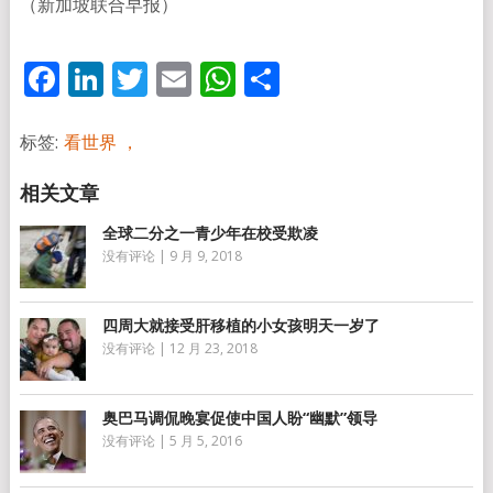
（新加坡联合早报）
Facebook
LinkedIn
Twitter
Email
WhatsApp
分
享
标签:
看世界 ，
全球二分之一青少年在校受欺凌
没有评论
|
9 月 9, 2018
四周大就接受肝移植的小女孩明天一岁了
没有评论
|
12 月 23, 2018
奥巴马调侃晚宴促使中国人盼“幽默”领导
没有评论
|
5 月 5, 2016