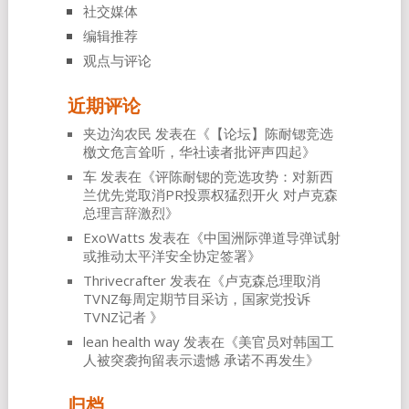
社交媒体
编辑推荐
观点与评论
近期评论
夹边沟农民
发表在《
【论坛】陈耐锶竞选
檄文危言耸听，华社读者批评声四起
》
车
发表在《
评陈耐锶的竞选攻势：对新西
兰优先党取消PR投票权猛烈开火 对卢克森
总理言辞激烈
》
ExoWatts
发表在《
中国洲际弹道导弹试射
或推动太平洋安全协定签署
》
Thrivecrafter
发表在《
卢克森总理取消
TVNZ每周定期节目采访，国家党投诉
TVNZ记者
》
lean health way
发表在《
美官员对韩国工
人被突袭拘留表示遗憾 承诺不再发生
》
归档