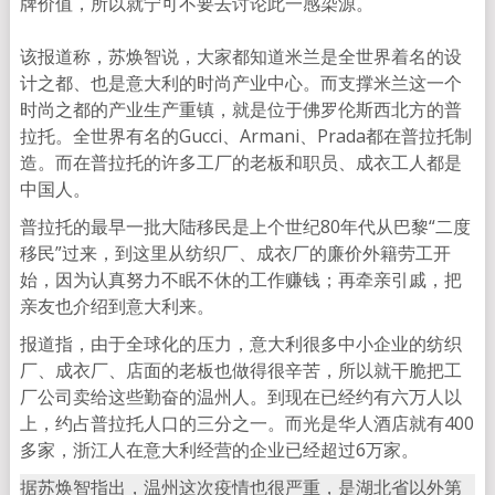
牌价值，所以就宁可不要去讨论此一感染源。
该报道称，苏焕智说，大家都知道米兰是全世界着名的设
计之都、也是意大利的时尚产业中心。而支撑米兰这一个
时尚之都的产业生产重镇，就是位于佛罗伦斯西北方的普
拉托。全世界有名的Gucci、Armani、Prada都在普拉托制
造。而在普拉托的许多工厂的老板和职员、成衣工人都是
中国人。
普拉托的最早一批大陆移民是上个世纪80年代从巴黎“二度
移民”过来，到这里从纺织厂、成衣厂的廉价外籍劳工开
始，因为认真努力不眠不休的工作赚钱；再牵亲引戚，把
亲友也介绍到意大利来。
报道指，由于全球化的压力，意大利很多中小企业的纺织
厂、成衣厂、店面的老板也做得很辛苦，所以就干脆把工
厂公司卖给这些勤奋的温州人。到现在已经约有六万人以
上，约占普拉托人口的三分之一。而光是华人酒店就有400
多家，浙江人在意大利经营的企业已经超过6万家。
据苏焕智指出，温州这次疫情也很严重，是湖北省以外第