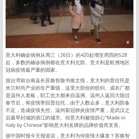
意大利确诊病例从周三（26日）的420起增至周四的528
起，多数的确诊病例都在意大利北部。意大利是欧洲地区
冠病疫情最严重的国家。
据台湾前台南县长苏焕智脸书推文指，意大利的普拉托是
米兰时尚产业的生产重镇，这里大部份的纺织、成衣厂都
是温州人老板，职工也大都来自温洲。温州人返回大陆过
春节后，将疫情带回普拉托，由于人数众多，意大利防备
不足，造成疫情失控。温州新冠肺炎疫情严重，是武汉之
后最早封城的浙江的城市。但意大利被指担心“Made in
Italy by Chinese”影响意大利名牌的品牌价值而支吾。
据中国时报今天报道说，意大利为何疫情大爆发？苏焕智