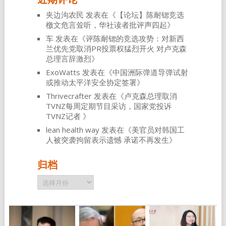
夹边沟农民
发表在《
【论坛】陈耐锶竞选
檄文危言耸听，华社读者批评声四起
》
车
发表在《
评陈耐锶的竞选攻势：对新西
兰优先党取消PR投票权猛烈开火 对卢克森
总理言辞激烈
》
ExoWatts
发表在《
中国洲际弹道导弹试射
或推动太平洋安全协定签署
》
Thrivecrafter
发表在《
卢克森总理取消
TVNZ每周定期节目采访，国家党投诉
TVNZ记者
》
lean health way
发表在《
美官员对韩国工
人被突袭拘留表示遗憾 承诺不再发生
》
归档
归
档