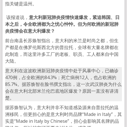
指关键是温州。
该报道说，
意大利新冠肺炎疫情快速爆发，紧追韩国、日
本之后，令全欧洲都为之忧心忡忡。但为何欧洲的新冠肺
炎疫情会在意大利爆发？
前台南县长苏焕智指出，意大利的米兰是时尚之都，但生
产都是在佛罗伦斯西北方的普拉托，全球有大量名牌都在
此制造，而这里许多工厂的老板、职员、工人都来自中国
大陆。
意大利在这波欧洲新冠肺炎疫情中处于风暴中心，已确诊
470例，占全欧洲的84.3%；死亡病例12人，也占欧洲的
85.7%。据苏焕智在脸书撰文指出，这一次武汉肺炎为什么
会在意大利北部米兰伦巴底地区爆发？原因一直没有讲清
楚。
据苏焕智认为，意大利并非不知道感染源来自普拉托的温
洲移民，但更担心的是意大利时尚品牌“Made in Italy”，其
实是“Made in Italy by Chinese”，担心会影响其名牌的品