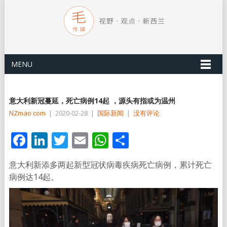
MENU
意大利新冠蔓延，死亡病例14起 ，源头有指或为温州
NZmao com
|
2020-02-28
|
国际新闻
|
没有评论
Facebook
LinkedIn
Twitter
Email
WhatsApp
分
享
意大利新添多两起新型冠状病毒疾病死亡病例，累计死亡
病例达14起。