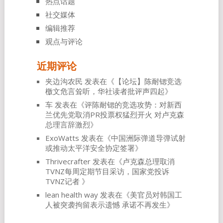
热点话题
社交媒体
编辑推荐
观点与评论
近期评论
夹边沟农民
发表在《
【论坛】陈耐锶竞选
檄文危言耸听，华社读者批评声四起
》
车
发表在《
评陈耐锶的竞选攻势：对新西
兰优先党取消PR投票权猛烈开火 对卢克森
总理言辞激烈
》
ExoWatts
发表在《
中国洲际弹道导弹试射
或推动太平洋安全协定签署
》
Thrivecrafter
发表在《
卢克森总理取消
TVNZ每周定期节目采访，国家党投诉
TVNZ记者
》
lean health way
发表在《
美官员对韩国工
人被突袭拘留表示遗憾 承诺不再发生
》