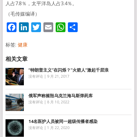
人占7.8％，太平洋岛人占3.4％。
（毛传媒编译）
Facebook
LinkedIn
Twitter
Email
WhatsApp
分
享
标签:
健康
“特朗普主义”在闪烁？”火箭人”激起千层浪
没有评论
|
9 月 21, 2017
俄军声称摧毁乌克兰海马斯弹药库
没有评论
|
8 月 10, 2022
14名医护人员被同一超级传播者感染
没有评论
|
1 月 22, 2020