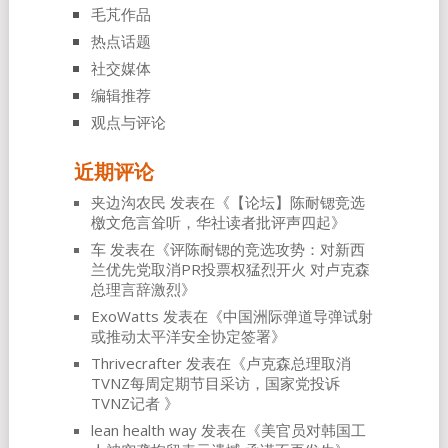
毛芃作品
热点话题
社交媒体
编辑推荐
观点与评论
近期评论
夹边沟农民
发表在《
【论坛】陈耐锶竞选
檄文危言耸听，华社读者批评声四起
》
车
发表在《
评陈耐锶的竞选攻势：对新西
兰优先党取消PR投票权猛烈开火 对卢克森
总理言辞激烈
》
ExoWatts
发表在《
中国洲际弹道导弹试射
或推动太平洋安全协定签署
》
Thrivecrafter
发表在《
卢克森总理取消
TVNZ每周定期节目采访，国家党投诉
TVNZ记者
》
lean health way
发表在《
美官员对韩国工