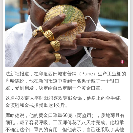
法新社报道，在印度西部城市普纳（Pune）生产工业棚的
库哈德说，他在新闻报道中看到一名男子戴了一个银口
罩，受到启发，决定给自己定制一个黄金口罩。
这名49岁商人平时就很喜欢穿戴金饰，他身上的金手链、
金项链和金戒指就重达1公斤。
库哈德说，他的黄金口罩重60克（两盎司），质地薄且有
细孔，戴了容易呼吸。工匠师傅花了八天才完成。他坦承
不确定这个口罩真的有用，但他表示，自己还采取了其他