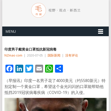
MENU
印度男子戴黄金口罩抵抗新冠病毒
NZmao com
|
2020-07-05
|
国际新闻
|
没有评论
Facebook
LinkedIn
Twitter
Email
WhatsApp
分
享
（早报讯）印度一名男子花了4000美元（约5580新元）特
别定制一个黄金口罩，希望这个金光闪闪的口罩能帮助他
抵挡2019冠状病毒疾病（COVID-19）的入侵。