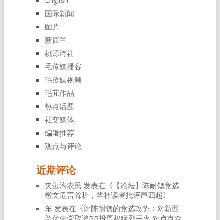
国际新闻
图片
新西兰
桃源诗社
毛传媒播客
毛传媒视频
毛芃作品
热点话题
社交媒体
编辑推荐
观点与评论
近期评论
夹边沟农民
发表在《
【论坛】陈耐锶竞选
檄文危言耸听，华社读者批评声四起
》
车
发表在《
评陈耐锶的竞选攻势：对新西
兰优先党取消PR投票权猛烈开火 对卢克森