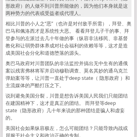
形政府）的人做不到川普所能做的，因为他们本身就是这
两种势力的代表或受益者或代理人。
相比川普的小人之“恶”（也许是对付敌手所需），拜登、奥
巴马和佩洛西才是系统性大恶。 看看拜登儿子干的事、拜
登参与的左派过去几十年做的事（纵容非法移民、非基督
教化和让弱势群体养成对社会福利的依赖等等，这才是造
成美国社会分化和道德堕落的源头。
奥巴马政府对川普团队的非法监控并搞出无中生有的通俄
案以残害弗林将军并启动穆勒调查、莫名其妙的通乌克兰
弹劾案等等，让川普一直处于deep state（ 隐形政府 ）和
主流媒体的严酷打压之下。
说到避免美国分裂，川普是想告诉美国人民我们只能团结
在建国精神下，这才是真正的团结。 而拜登等deep
state（隐形政府）几十年来说的那种团结是骗人和虚妄
的。
美国社会如果纵容极左，怎么可能团结？只能导致内战或
屈服于社会主义和政治正确的专制。