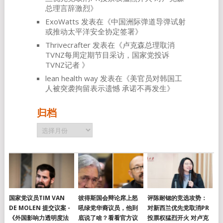
总理言辞激烈
》
ExoWatts
发表在《
中国洲际弹道导弹试射
或推动太平洋安全协定签署
》
Thrivecrafter
发表在《
卢克森总理取消
TVNZ每周定期节目采访，国家党投诉
TVNZ记者
》
lean health way
发表在《
美官员对韩国工
人被突袭拘留表示遗憾 承诺不再发生
》
归档
归
档
国家党议员TIM VAN
彼得斯国会辩论席上怒
评陈耐锶的竞选攻势：
DE MOLEN 提交议案 -
吼绿党华裔议员，他到
对新西兰优先党取消PR
《外国影响力透明度法
底说了啥？看看官方议
投票权猛烈开火 对卢克