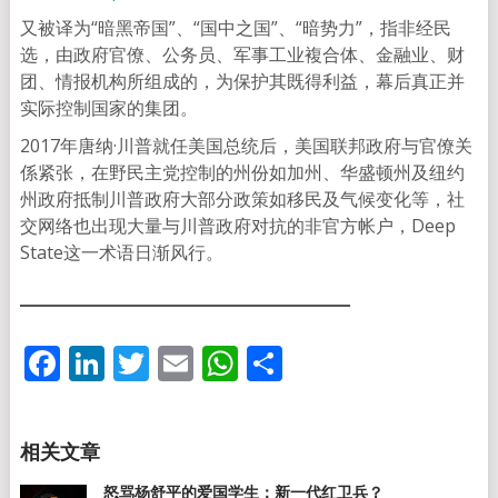
又被译为“暗黑帝国”、“国中之国”、“暗势力”，指非经民
选，由政府官僚、公务员、军事工业複合体、金融业、财
团、情报机构所组成的，为保护其既得利益，幕后真正并
实际控制国家的集团。
2017年唐纳·川普就任美国总统后，美国联邦政府与官僚关
係紧张，在野民主党控制的州份如加州、华盛顿州及纽约
州政府抵制川普政府大部分政策如移民及气候变化等，社
交网络也出现大量与川普政府对抗的非官方帐户，Deep
State这一术语日渐风行。
Facebook
LinkedIn
Twitter
Email
WhatsApp
分
享
怒骂杨舒平的爱国学生：新一代红卫兵？