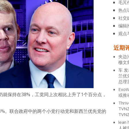
毛芃
热点
社交
编辑
观点
近期
夹边
檄文
车
发
兰优
总理
ExoW
仍就保持在38%，工党同上次相比上升了1个百分点，
或推
Thriv
TV
11%。联合政府中的两个小党行动党和新西兰优先党的
TVN
lean 
人被