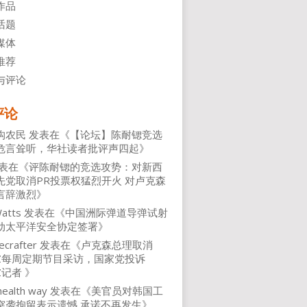
作品
话题
媒体
推荐
与评论
评论
沟农民
发表在《
【论坛】陈耐锶竞选
危言耸听，华社读者批评声四起
》
表在《
评陈耐锶的竞选攻势：对新西
先党取消PR投票权猛烈开火 对卢克森
言辞激烈
》
atts
发表在《
中国洲际弹道导弹试射
动太平洋安全协定签署
》
ecrafter
发表在《
卢克森总理取消
NZ每周定期节目采访，国家党投诉
Z记者
》
health way
发表在《
美官员对韩国工
突袭拘留表示遗憾 承诺不再发生
》