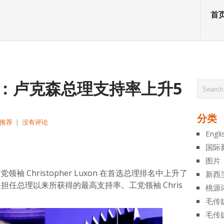
首
调：卢克森总理支持率上升5
分类
推荐
|
没有评论
Engli
atsApp
分
国际
享
图片
袖 Christopher Luxon 在首选总理排名中上升了
新西
担任总理以来所获得的最高支持率。工党领袖 Chris
桃源
毛传
毛传