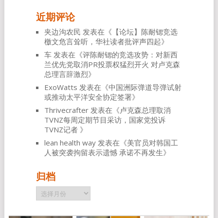
近期评论
夹边沟农民
发表在《
【论坛】陈耐锶竞选
檄文危言耸听，华社读者批评声四起
》
车
发表在《
评陈耐锶的竞选攻势：对新西
兰优先党取消PR投票权猛烈开火 对卢克森
总理言辞激烈
》
ExoWatts
发表在《
中国洲际弹道导弹试射
或推动太平洋安全协定签署
》
Thrivecrafter
发表在《
卢克森总理取消
TVNZ每周定期节目采访，国家党投诉
TVNZ记者
》
lean health way
发表在《
美官员对韩国工
人被突袭拘留表示遗憾 承诺不再发生
》
归档
归
档