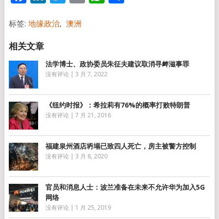
享
标签:
地缘政治
,
澳洲
法学博士、政协委员朱征夫建议取消寻衅滋事罪
没有评论
|
3 月 7, 2022
《纽约时报》：希拉莉有76%的概率打败特朗普
没有评论
|
7 月 21, 2016
福建泉州酒店坍塌已致四人死亡，房主被警方控制
没有评论
|
3 月 8, 2020
官员和消息人士：波兰准备在未来不允许华为加入5G
网络
没有评论
|
1 月 25, 2019