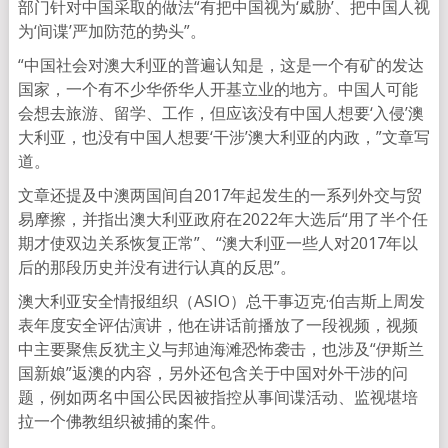
部门针对中国采取的做法“有把中国视为‘威胁’、把中国人视
为‘间谍’严加防范的势头”。
“中国社会对澳大利亚的普遍认知是，这是一个有矿的发达
国家，一个有不少华侨华人开基立业的地方。中国人可能
会想去旅游、留学、工作，但应该没有中国人想要‘入侵’澳
大利亚，也没有中国人想要‘干涉’澳大利亚的内政，”文章写
道。
文章还提及中澳两国间自2017年起发生的一系列外交与贸
易摩擦，并指出澳大利亚政府在2022年大选后“用了半个任
期才使双边关系恢复正常”、“澳大利亚一些人对2017年以
后的那段历史并没有进行认真的反思”。
澳大利亚安全情报组织（ASIO）总干事迈克·伯吉斯上周发
表年度安全评估演讲，他在讲话前播放了一段视频，视频
中主要聚焦反犹主义与邦迪海滩恐怖袭击，也涉及“伊斯兰
国新娘”返澳的内容，另外还包含关于中国对外干涉的问
题，例如两名中国公民因被指控从事间谍活动、监视堪培
拉一个佛教组织被捕的案件。