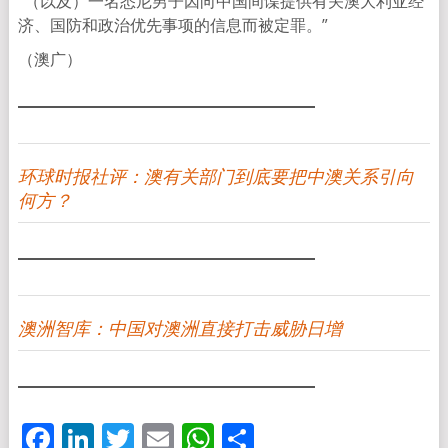
“（以及）一名悉尼男子因向中国间谍提供有关澳大利亚经
济、国防和政治优先事项的信息而被定罪。”
（澳广）
环球时报社评：澳有关部门到底要把中澳关系引向
何方？
澳洲智库：中国对澳洲直接打击威胁日增
Facebook
LinkedIn
Twitter
Email
WhatsApp
分