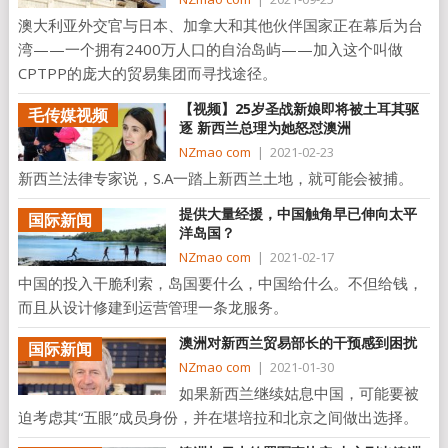
澳大利亚外交官与日本、加拿大和其他伙伴国家正在幕后为台
湾——一个拥有2400万人口的自治岛屿——加入这个叫做
CPTPP的庞大的贸易集团而寻找途径。
【视频】25岁圣战新娘即将被土耳其驱
毛传媒视频
逐 新西兰总理为她怒怼澳洲
NZmao com
|
2021-02-23
新西兰法律专家说，S.A一踏上新西兰土地，就可能会被捕。
提供大量经援，中国触角早已伸向太平
国际新闻
洋岛国？
NZmao com
|
2021-02-17
中国的投入干脆利索，岛国要什么，中国给什么。不但给钱，
而且从设计修建到运营管理一条龙服务。
澳洲对新西兰贸易部长的干预感到困扰
国际新闻
NZmao com
|
2021-01-30
如果新西兰继续姑息中国，可能要被
迫考虑其“五眼”成员身份，并在堪培拉和北京之间做出选择。