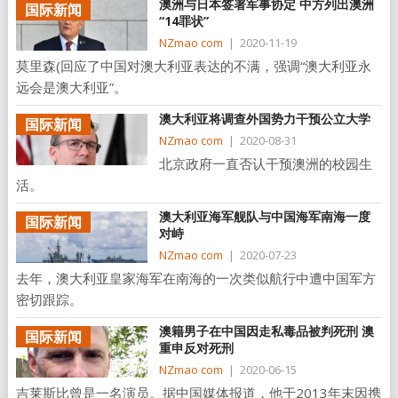
澳洲与日本签署军事协定 中方列出澳洲
国际新闻
“14罪状”
NZmao com
|
2020-11-19
莫里森(回应了中国对澳大利亚表达的不满，强调“澳大利亚永
远会是澳大利亚”。
澳大利亚将调查外国势力干预公立大学
国际新闻
NZmao com
|
2020-08-31
北京政府一直否认干预澳洲的校园生
活。
澳大利亚海军舰队与中国海军南海一度
国际新闻
对峙
NZmao com
|
2020-07-23
去年，澳大利亚皇家海军在南海的一次类似航行中遭中国军方
密切跟踪。
澳籍男子在中国因走私毒品被判死刑 澳
国际新闻
重申反对死刑
NZmao com
|
2020-06-15
吉莱斯比曾是一名演员。据中国媒体报道，他于2013年末因携