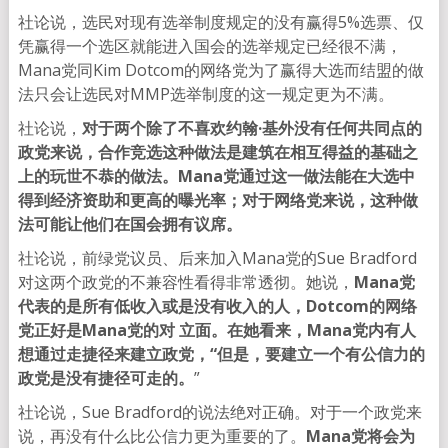
社论说，选民对现有选举制度规定的没有赢得5%选票、仅
凭赢得一个选区就能进入国会的选举规定已经很不满，
Mana党同Kim Dotcom的网络党为了赢得大选而结盟的做
法只会让选民对MMP选举制度的这一规定更为不满。
社论说，
对于两个除了不喜欢约翰·基外没有任何共同点的
政党来说，合作竞选这种做法是建筑在相互得益的基础之
上的玩世不恭的做法。Mana党通过这一做法能在大选中
得到经济资助和更高的曝光率；对于网络党来说，这种做
法可能让他们在国会拥有议席。
社论说，前绿党议员、后来加入Mana党的Sue Bradford
对这两个政党的不兼容性看得非常透彻。她说，
Mana党
代表的是所有低收入或是没有收入的人，Dotcom的网络
党正好是Mana党的对 立面。在她看来，Mana党内有人
想通过走捷径来建立政党，“但是，要建立一个有公信力的
政党是没有捷径可走的。
”
社论说，Sue Bradford的说法绝对正确。对于一个政党来
说，再没有什么比公信力更为重要的了。
Mana党将会为