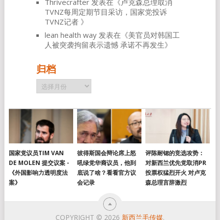
Thrivecrafter
发表在《
卢克森总理取消
TVNZ每周定期节目采访，国家党投诉
TVNZ记者
》
lean health way
发表在《
美官员对韩国工
人被突袭拘留表示遗憾 承诺不再发生
》
归档
归
档
国家党议员TIM VAN
彼得斯国会辩论席上怒
评陈耐锶的竞选攻势：
DE MOLEN 提交议案 -
吼绿党华裔议员，他到
对新西兰优先党取消PR
《外国影响力透明度法
底说了啥？看看官方议
投票权猛烈开火 对卢克
案》
会记录
森总理言辞激烈
COPYRIGHT © 2026
新西兰毛传媒
.