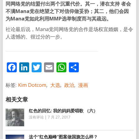
同网络党的结盟付出两个沉重代价。其一，潜在支持 者会
不满Mana党在绝望之下对信仰做妥协；其二，他们会因
为Mana党如此利用MMP选举制度而与其疏远。
社论最后说，Mana党同网络党的合作是场权宜婚姻，是令
人遗憾的、很过分的一步。
Facebook
LinkedIn
Twitter
Email
WhatsApp
分
享
标签:
Kim Dotcom
,
大选
,
政治
,
漫画
红色的回忆: 我的妈妈爱唱歌 （六）
没有评论
|
7 月 27, 2017
这个“红色巅峰”图案做国旗怎么样？