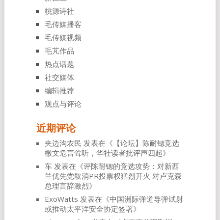
桃源诗社
毛传媒播客
毛传媒视频
毛芃作品
热点话题
社交媒体
编辑推荐
观点与评论
近期评论
夹边沟农民
发表在《
【论坛】陈耐锶竞选
檄文危言耸听，华社读者批评声四起
》
车
发表在《
评陈耐锶的竞选攻势：对新西
兰优先党取消PR投票权猛烈开火 对卢克森
总理言辞激烈
》
ExoWatts
发表在《
中国洲际弹道导弹试射
或推动太平洋安全协定签署
》