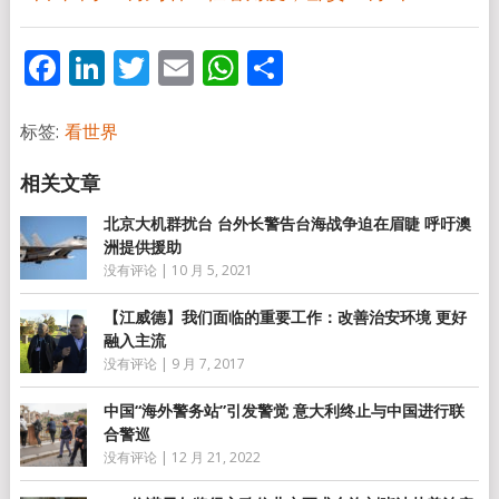
Facebook
LinkedIn
Twitter
Email
WhatsApp
分
享
标签:
看世界
北京大机群扰台 台外长警告台海战争迫在眉睫 呼吁澳
洲提供援助
没有评论
|
10 月 5, 2021
【江威德】我们面临的重要工作：改善治安环境 更好
融入主流
没有评论
|
9 月 7, 2017
中国“海外警务站”引发警觉 意大利终止与中国进行联
合警巡
没有评论
|
12 月 21, 2022