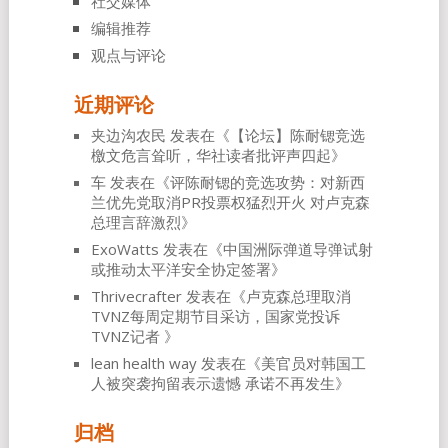
社交媒体
编辑推荐
观点与评论
近期评论
夹边沟农民
发表在《
【论坛】陈耐锶竞选
檄文危言耸听，华社读者批评声四起
》
车
发表在《
评陈耐锶的竞选攻势：对新西
兰优先党取消PR投票权猛烈开火 对卢克森
总理言辞激烈
》
ExoWatts
发表在《
中国洲际弹道导弹试射
或推动太平洋安全协定签署
》
Thrivecrafter
发表在《
卢克森总理取消
TVNZ每周定期节目采访，国家党投诉
TVNZ记者
》
lean health way
发表在《
美官员对韩国工
人被突袭拘留表示遗憾 承诺不再发生
》
归档