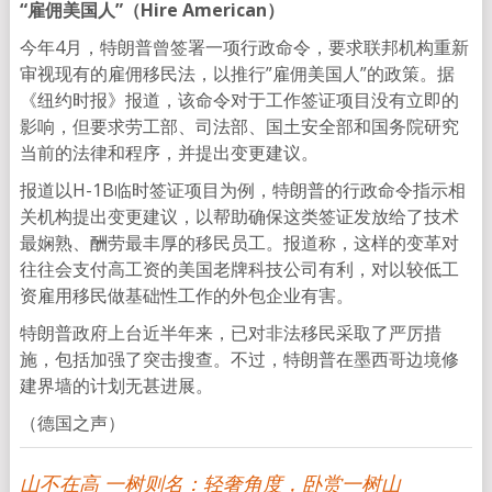
“雇佣美国人”（
Hire American
）
今年4月，特朗普曾签署一项行政命令，要求联邦机构重新
审视现有的雇佣移民法，以推行”雇佣美国人”的政策。据
《纽约时报》报道，该命令对于工作签证项目没有立即的
影响，但要求劳工部、司法部、国土安全部和国务院研究
当前的法律和程序，并提出变更建议。
报道以H-1B临时签证项目为例，特朗普的行政命令指示相
关机构提出变更建议，以帮助确保这类签证发放给了技术
最娴熟、酬劳最丰厚的移民员工。报道称，这样的变革对
往往会支付高工资的美国老牌科技公司有利，对以较低工
资雇用移民做基础性工作的外包企业有害。
特朗普政府上台近半年来，已对非法移民采取了严厉措
施，包括加强了突击搜查。不过，特朗普在墨西哥边境修
建界墙的计划无甚进展。
（德国之声）
山不在高 一树则名：轻奢角度，卧赏一树山