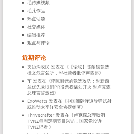
毛传媒视频
毛芃作品
热点话题
社交媒体
编辑推荐
观点与评论
近期评论
夹边沟农民
发表在《
【论坛】陈耐锶竞选
檄文危言耸听，华社读者批评声四起
》
车
发表在《
评陈耐锶的竞选攻势：对新西
兰优先党取消PR投票权猛烈开火 对卢克森
总理言辞激烈
》
ExoWatts
发表在《
中国洲际弹道导弹试射
或推动太平洋安全协定签署
》
Thrivecrafter
发表在《
卢克森总理取消
TVNZ每周定期节目采访，国家党投诉
TVNZ记者
》