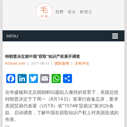
MENU
特朗普决定就中国“窃取”知识产权展开调查
NZmao com
|
2017-08-13
|
国际新闻
|
没有评论
Facebook
LinkedIn
Twitter
Email
WhatsApp
分
享
在华盛顿和北京因朝鲜问题陷入僵持的背景下，美国总统
特朗普决定于下周一（8月14 日）签署行政备忘录，要求
美国贸易代表署（USTR）依“1974年贸易法”第302b条
款、启动调查，了解中国在窃取知识产权上对美国造成的
伤害。