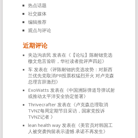
热点话题
社交媒体
编辑推荐
观点与评论
近期评论
夹边沟农民
发表在《
【论坛】陈耐锶竞选
檄文危言耸听，华社读者批评声四起
》
车
发表在《
评陈耐锶的竞选攻势：对新西
兰优先党取消PR投票权猛烈开火 对卢克森
总理言辞激烈
》
ExoWatts
发表在《
中国洲际弹道导弹试射
或推动太平洋安全协定签署
》
Thrivecrafter
发表在《
卢克森总理取消
TVNZ每周定期节目采访，国家党投诉
TVNZ记者
》
lean health way
发表在《
美官员对韩国工
人被突袭拘留表示遗憾 承诺不再发生
》