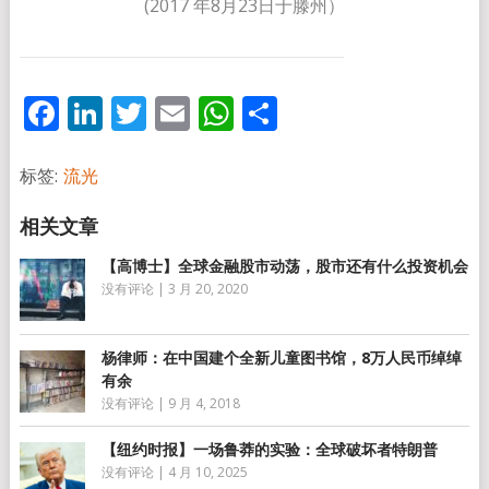
(2017 年8月23日于滕州）
Facebook
LinkedIn
Twitter
Email
WhatsApp
分
享
标签:
流光
【高博士】全球金融股市动荡，股市还有什么投资机会
没有评论
|
3 月 20, 2020
杨律师：在中国建个全新儿童图书馆，8万人民币绰绰
有余
没有评论
|
9 月 4, 2018
【纽约时报】一场鲁莽的实验：全球破坏者特朗普
没有评论
|
4 月 10, 2025