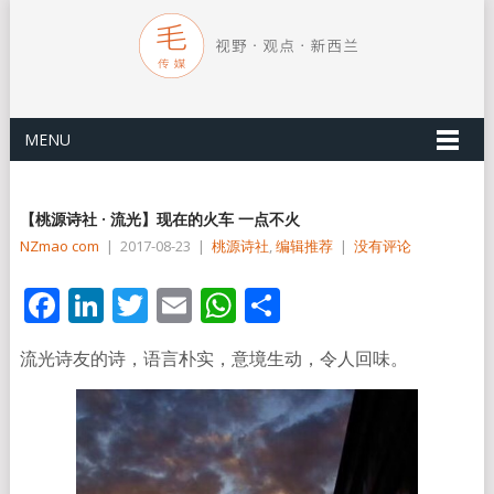
MENU
【桃源诗社 · 流光】现在的火车 一点不火
NZmao com
|
2017-08-23
|
桃源诗社
,
编辑推荐
|
没有评论
Facebook
LinkedIn
Twitter
Email
WhatsApp
分
享
流光诗友的诗，语言朴实，意境生动，令人回味。