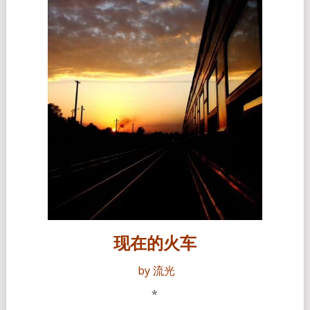
现在的火车
by 流光
*