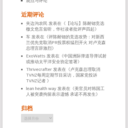
观点与评论
近期评论
夹边沟农民
发表在《
【论坛】陈耐锶竞选
檄文危言耸听，华社读者批评声四起
》
车
发表在《
评陈耐锶的竞选攻势：对新西
兰优先党取消PR投票权猛烈开火 对卢克森
总理言辞激烈
》
ExoWatts
发表在《
中国洲际弹道导弹试射
或推动太平洋安全协定签署
》
Thrivecrafter
发表在《
卢克森总理取消
TVNZ每周定期节目采访，国家党投诉
TVNZ记者
》
lean health way
发表在《
美官员对韩国工
人被突袭拘留表示遗憾 承诺不再发生
》
归档
归
档