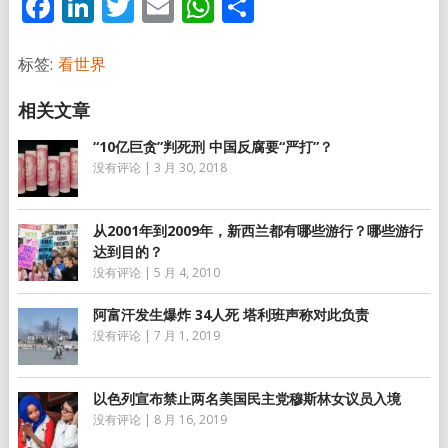
Facebook
LinkedIn
Twitter
Email
WhatsApp
分
享
标签:
看世界
“10亿巨贪”判死刑 中国反腐要“严打”？
没有评论
|
3 月 30, 2018
从2001年到2009年，新西兰都有哪些游行？哪些游行
达到目的？
没有评论
|
5 月 4, 2010
阿富汗发生爆炸 34人死 塔利班声称对此负责
没有评论
|
7 月 1, 2019
以色列宣布禁止两名美国民主党穆斯林女议员入境
没有评论
|
8 月 16, 2019