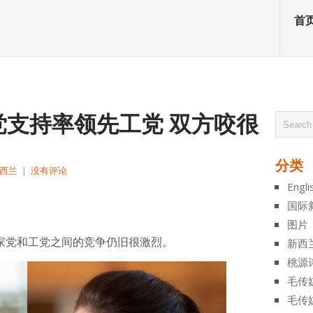
首
党支持率领先工党 双方咬很
分类
西兰
|
没有评论
Engli
atsApp
分
国际
享
图片
示，国家党和工党之间的竞争仍旧很激烈。
新西
桃源
毛传
毛传