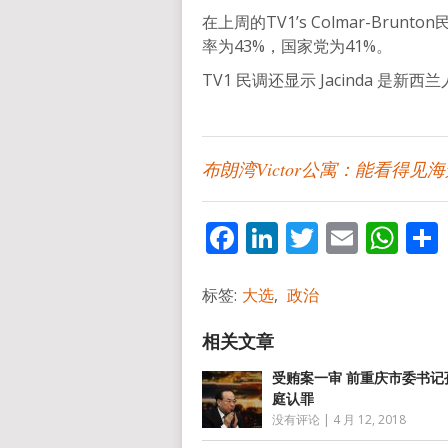
在上周的TV1’s Colmar-Br
率为43%，国家党为41%。
TV1 民调还显示 Jacinda 是
布朗湾Victor公寓：能看得见
Facebook
LinkedIn
Twitter
Email
Wh
标签:
大选
,
政治
受贿案一审 前重庆市委书记
庭认罪
没有评论
|
4 月 12, 2018