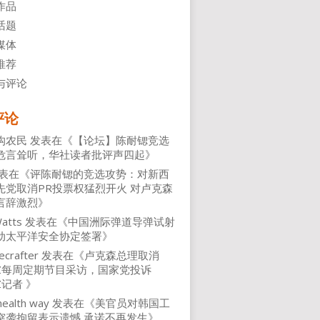
作品
话题
媒体
推荐
与评论
评论
沟农民
发表在《
【论坛】陈耐锶竞选
危言耸听，华社读者批评声四起
》
表在《
评陈耐锶的竞选攻势：对新西
先党取消PR投票权猛烈开火 对卢克森
言辞激烈
》
atts
发表在《
中国洲际弹道导弹试射
动太平洋安全协定签署
》
ecrafter
发表在《
卢克森总理取消
NZ每周定期节目采访，国家党投诉
Z记者
》
health way
发表在《
美官员对韩国工
突袭拘留表示遗憾 承诺不再发生
》