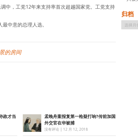
unton民调中，工党12年来支持率首次超越国家党。工党支持
归档
归
新西兰人最中意的总理人选。
档
海景的房间
atsApp
分
享
孙政才当
孟晚舟案报复第一枪疑打响?传前加国
外交官在华被捕
没有评论
|
12 月 12, 2018