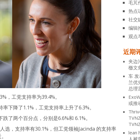
毛芃
热点
社交
编辑
观点
近期
夹边
檄文
车
发
兰优
总理
3%，工党支持率为39.4%。
ExoW
或推
下降了1.1%，工党支持率上升了6.3%。
Thriv
TV
了两个百分点，分别是6.6%和 6.1%。
TVN
总理人选，支持率有30.1%，但工党领袖Jacinda 的支持率
lean 
近。
人被