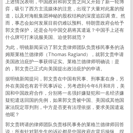
上述情况表明，中国政府和郭文贵之间又开始了新一轮博
弈，吸引了西方主流媒体的注意，出现了大量对此案的报
道，以及对海航集团神秘的股权结构的深度追踪调 查。然
而，事态会如何发展目前仍难以预料。特朗普政府会给予
郭文贵保护，还是会与中国交易将其遣返？中国手上还有
什么牌可打来说服美国、迫使郭就范？
为此，明镜新闻采访了郭文贵律师团队负责移民事务的汤
姆斯莱格兰德律师（Thomas Ragland），就郭文贵申请
美国政治庇护一事获得证实。莱格兰德律师明确说：是
的，郭文贵已正式向美国提出政治庇护的申请。
据明镜新闻提问，郭文贵在中国有民事、刑事案在身，另
外在美国也有若干民事诉讼，另考虑到今年6月和8月，美
国和中国政府合作，分别将一名强奸嫌疑犯和一名经济嫌
疑犯遣送回国的先例，如果郭文贵被中国、美国或其他国
家法院定罪判刑，中方是否更有法理依据，要求美国遣返
他呢？
郭文贵聘请的律师团队负责移民事务的莱格兰德律师回答
说：所有针对郭先生的诉讼都是中国政府在背后操纵、捏