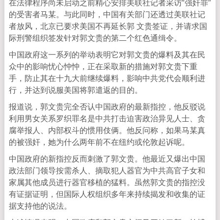
在法律程序尚未启动之前精心安排美联社记者采访“强奸罪”
的受害者马某。与此同时，中国有关部门还透过美联社记
者放风，北京已要求美国不再延长郭 文贵签证，并请求国
际刑警组织签发针对郭文贵的第二个红色通缉令。
中国政府这一系列的举动表明它对郭文贵的爆料及其在民
众中的影响忧心忡忡，正在采取新的措施对郭文贵下重
手，防止其在十九大前继续爆料，影响中共党代会顺利进
行，并达到说服美国将郭遣返的目的。
报道说，郭文贵完全否认中国政府的最新指控，他反驳说
利用男女关系罗织罪名是中共打击迫害政治异见人士、贪
腐举报人、内部权斗的惯用伎俩。他反问称，如果马某真
的被强奸，她为什么两年前不在纽约或伦敦起诉呢。
中国政府的新指控反而刺激了郭文贵。他最近又爆出中国
政法部门领导按需杀人、摘取犯人器官为中共高官子女和
家属其他成员进行器官移植的猛料。虽然郭文贵的指控没
有证据证明，但国际人权组织多年来持续揭发和收集的证
据支持他的说法。