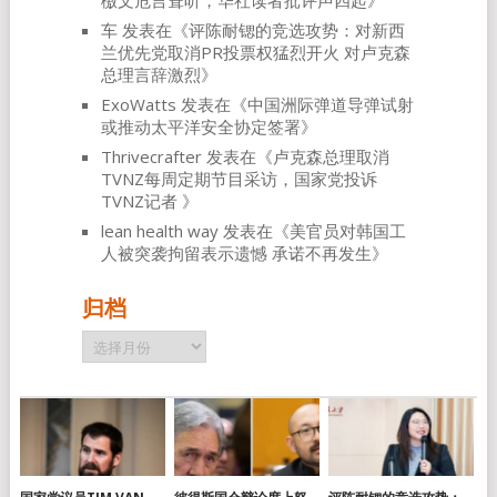
檄文危言耸听，华社读者批评声四起
》
车
发表在《
评陈耐锶的竞选攻势：对新西
兰优先党取消PR投票权猛烈开火 对卢克森
总理言辞激烈
》
ExoWatts
发表在《
中国洲际弹道导弹试射
或推动太平洋安全协定签署
》
Thrivecrafter
发表在《
卢克森总理取消
TVNZ每周定期节目采访，国家党投诉
TVNZ记者
》
lean health way
发表在《
美官员对韩国工
人被突袭拘留表示遗憾 承诺不再发生
》
归档
归
档