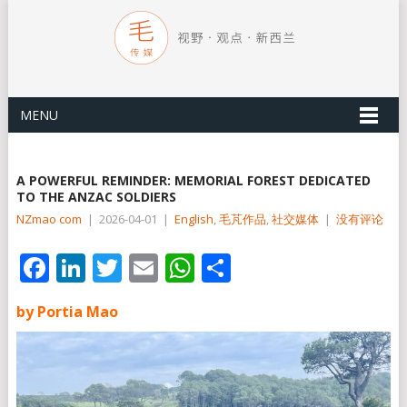
MENU
A POWERFUL REMINDER: MEMORIAL FOREST DEDICATED
TO THE ANZAC SOLDIERS
NZmao com
|
2026-04-01
|
English
,
毛芃作品
,
社交媒体
|
没有评论
Facebook
LinkedIn
Twitter
Email
WhatsApp
分
享
by Portia Mao