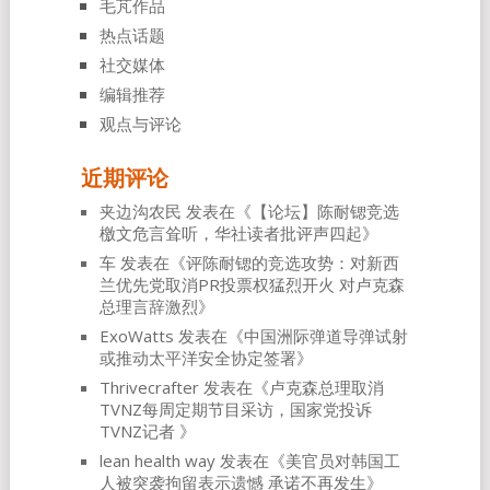
毛芃作品
热点话题
社交媒体
编辑推荐
观点与评论
近期评论
夹边沟农民
发表在《
【论坛】陈耐锶竞选
檄文危言耸听，华社读者批评声四起
》
车
发表在《
评陈耐锶的竞选攻势：对新西
兰优先党取消PR投票权猛烈开火 对卢克森
总理言辞激烈
》
ExoWatts
发表在《
中国洲际弹道导弹试射
或推动太平洋安全协定签署
》
Thrivecrafter
发表在《
卢克森总理取消
TVNZ每周定期节目采访，国家党投诉
TVNZ记者
》
lean health way
发表在《
美官员对韩国工
人被突袭拘留表示遗憾 承诺不再发生
》