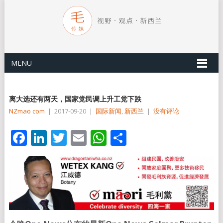
MENU
离大选还有两天，国家党民调上升工党下跌
NZmao com
|
2017-09-20
|
国际新闻
,
新西兰
|
没有评论
Facebook
LinkedIn
Twitter
Email
WhatsApp
分
享