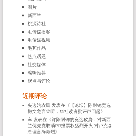
图片
新西兰
桃源诗社
毛传媒播客
毛传媒视频
毛芃作品
热点话题
社交媒体
编辑推荐
观点与评论
近期评论
夹边沟农民
发表在《
【论坛】陈耐锶竞选
檄文危言耸听，华社读者批评声四起
》
车
发表在《
评陈耐锶的竞选攻势：对新西
兰优先党取消PR投票权猛烈开火 对卢克森
总理言辞激烈
》