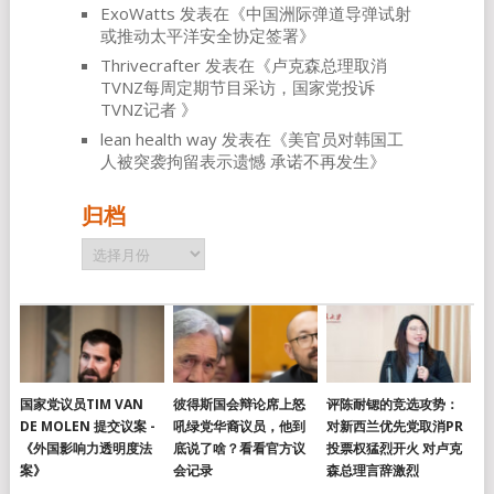
ExoWatts
发表在《
中国洲际弹道导弹试射
或推动太平洋安全协定签署
》
Thrivecrafter
发表在《
卢克森总理取消
TVNZ每周定期节目采访，国家党投诉
TVNZ记者
》
lean health way
发表在《
美官员对韩国工
人被突袭拘留表示遗憾 承诺不再发生
》
归档
归
档
国家党议员TIM VAN
彼得斯国会辩论席上怒
评陈耐锶的竞选攻势：
DE MOLEN 提交议案 -
吼绿党华裔议员，他到
对新西兰优先党取消PR
《外国影响力透明度法
底说了啥？看看官方议
投票权猛烈开火 对卢克
案》
会记录
森总理言辞激烈