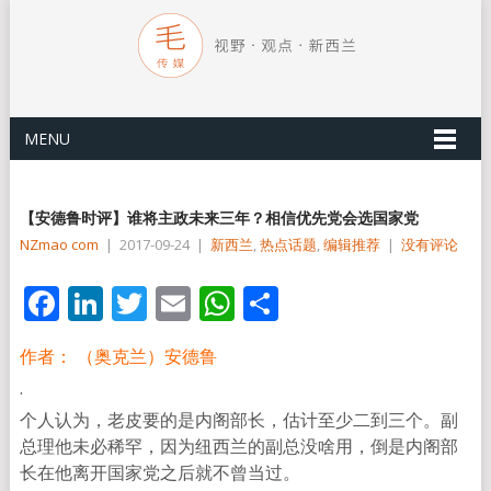
MENU
【安德鲁时评】谁将主政未来三年？相信优先党会选国家党
NZmao com
|
2017-09-24
|
新西兰
,
热点话题
,
编辑推荐
|
没有评论
Facebook
LinkedIn
Twitter
Email
WhatsApp
分
享
作者： （奥克兰）安德鲁
·
个人认为，老皮要的是内阁部长，估计至少二到三个。副
总理他未必稀罕，因为纽西兰的副总没啥用，倒是内阁部
长在他离开国家党之后就不曾当过。