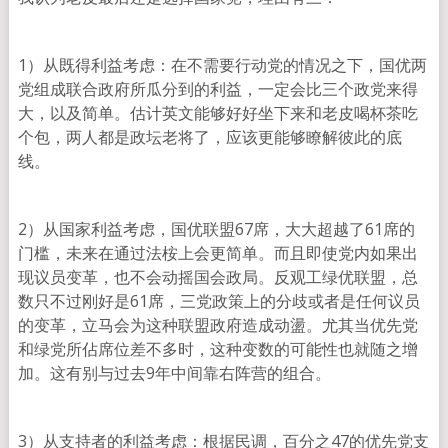
1）从既得利益考虑：在不需要行动党的情况之下，国优两
党组成联合政府所瓜分到的利益，一定会比三个政党来得
大，以及简单。估计英文能够好好坐下来和老皮喝杯茶吃
个包，两人都是政坛老将了，应该更能够瞭解彼此的底
线。
2）从国家利益考虑，国优联盟67席，大大超越了61席的
门槛，未来在通过法桉上会更简单。而且即使党内如果出
现议员变革，也不会动摇国会政局。反观工绿优联盟，总
数只不过刚好是61席，三党政策上的分歧或者是任何议员
的变革，立马会为这种联盟政府造成动盪。尤其当优先党
和绿党所佔席位差不多时，这种变数的可能性也就随之增
加。这有别与过去9年中间靠右阵营的组合。
3）从支持者的利益考虑：根据民调，百分之47的优先党支