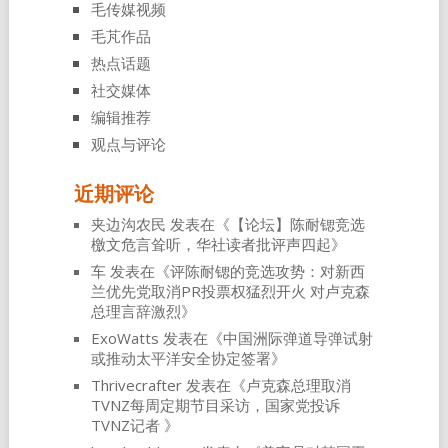
毛传媒视频
毛芃作品
热点话题
社交媒体
编辑推荐
观点与评论
近期评论
夹边沟农民
发表在《
【论坛】陈耐锶竞选
檄文危言耸听，华社读者批评声四起
》
车
发表在《
评陈耐锶的竞选攻势：对新西
兰优先党取消PR投票权猛烈开火 对卢克森
总理言辞激烈
》
ExoWatts
发表在《
中国洲际弹道导弹试射
或推动太平洋安全协定签署
》
Thrivecrafter
发表在《
卢克森总理取消
TVNZ每周定期节目采访，国家党投诉
TVNZ记者
》