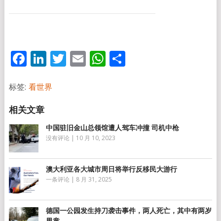
Facebook
LinkedIn
Twitter
Email
WhatsApp
分
享
标签:
看世界
中国驻旧金山总领馆遭人驾车冲撞 司机中枪
没有评论
|
10 月 10, 2023
澳大利亚各大城市周日将举行反移民大游行
一条评论
|
8 月 31, 2025
德国一公园发生持刀袭击事件，两人死亡，其中有两岁
男童