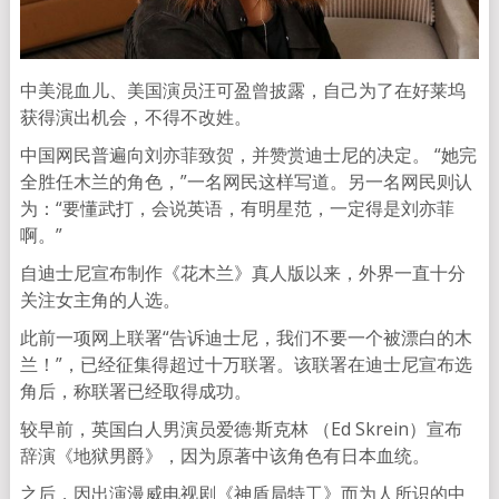
中美混血儿、美国演员汪可盈曾披露，自己为了在好莱坞
获得演出机会，不得不改姓。
中国网民普遍向刘亦菲致贺，并赞赏迪士尼的决定。 “她完
全胜任木兰的角色，”一名网民这样写道。另一名网民则认
为：“要懂武打，会说英语，有明星范，一定得是刘亦菲
啊。”
自迪士尼宣布制作《花木兰》真人版以来，外界一直十分
关注女主角的人选。
此前一项网上联署“告诉迪士尼，我们不要一个被漂白的木
兰！”，已经征集得超过十万联署。该联署在迪士尼宣布选
角后，称联署已经取得成功。
较早前，英国白人男演员爱德·斯克林 （Ed Skrein）宣布
辞演《地狱男爵》，因为原著中该角色有日本血统。
之后，因出演漫威电视剧《神盾局特工》而为人所识的中