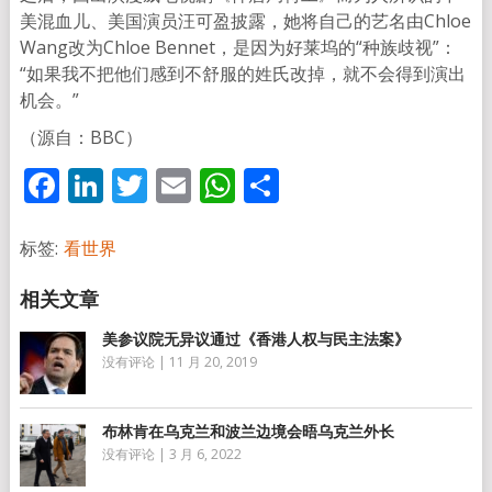
美混血儿、美国演员汪可盈披露，她将自己的艺名由Chloe
Wang改为Chloe Bennet，是因为好莱坞的“种族歧视”：
“如果我不把他们感到不舒服的姓氏改掉，就不会得到演出
机会。”
（源自：BBC）
Facebook
LinkedIn
Twitter
Email
WhatsApp
分
享
标签:
看世界
美参议院无异议通过《香港人权与民主法案》
没有评论
|
11 月 20, 2019
布林肯在乌克兰和波兰边境会晤乌克兰外长
没有评论
|
3 月 6, 2022