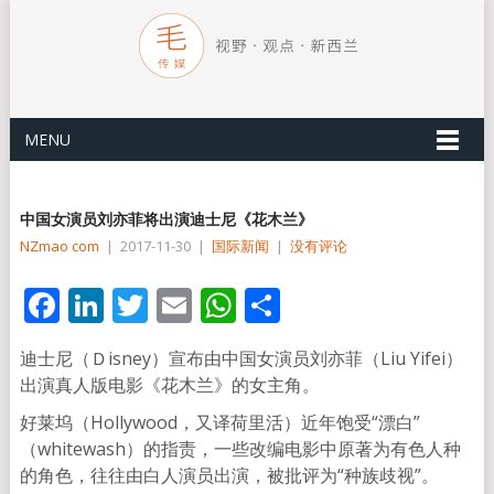
MENU
中国女演员刘亦菲将出演迪士尼《花木兰》
NZmao com
|
2017-11-30
|
国际新闻
|
没有评论
Facebook
LinkedIn
Twitter
Email
WhatsApp
分
享
迪士尼（Ｄisney）宣布由中国女演员刘亦菲（Liu Yifei）
出演真人版电影《花木兰》的女主角。
好莱坞（Hollywood，又译荷里活）近年饱受“漂白”
（whitewash）的指责，一些改编电影中原著为有色人种
的角色，往往由白人演员出演，被批评为“种族歧视”。