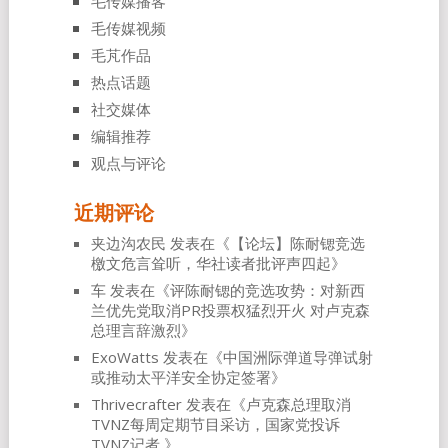
毛传媒播客
毛传媒视频
毛芃作品
热点话题
社交媒体
编辑推荐
观点与评论
近期评论
夹边沟农民
发表在《
【论坛】陈耐锶竞选
檄文危言耸听，华社读者批评声四起
》
车
发表在《
评陈耐锶的竞选攻势：对新西
兰优先党取消PR投票权猛烈开火 对卢克森
总理言辞激烈
》
ExoWatts
发表在《
中国洲际弹道导弹试射
或推动太平洋安全协定签署
》
Thrivecrafter
发表在《
卢克森总理取消
TVNZ每周定期节目采访，国家党投诉
TVNZ记者
》